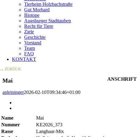
Tierheim Holzbachstraße
Gut Morhard
Biotope
Augsburger Stadttauben
Recht für Tiere
Ziele
Geschichte
Vorstand
Team
FAQ
KONTAKT
→ ZURÜCK
ANSCHRIFT
Mai
apleininger
2026-02-10T09:34:46+01:00
Zeige
grösseres
Bild
Name
Mai
Nummer
KE2026_373
Rasse
Langhaar-Mix