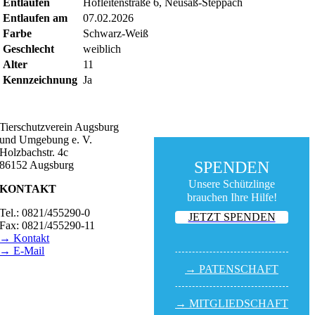
Entlaufen
Hofleitenstraße 6, Neusäß-Steppach
Entlaufen am
07.02.2026
Farbe
Schwarz-Weiß
Geschlecht
weiblich
Alter
11
Kennzeichnung
Ja
Tierschutzverein Augsburg
und Umgebung e. V.
Holzbachstr. 4c
SPENDEN
86152 Augsburg
Unsere Schützlinge
KONTAKT
brauchen Ihre Hilfe!
Tel.: 0821/455290-0
JETZT SPENDEN
Fax: 0821/455290-11
→ Kontakt
→ E-Mail
→ PATEN­SCHAFT
BESUCHSZEITEN
Tierheim Lecharche
→ MITGLIED­SCHAFT
Samstag und Sonntag,