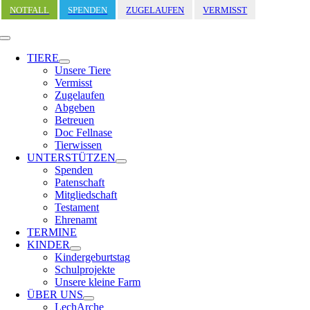
Zum
NOTFALL
SPENDEN
ZUGELAUFEN
VERMISST
Inhalt
springen
Toggle
Navigation
TIERE
Unsere Tiere
Vermisst
Zugelaufen
Abgeben
Betreuen
Doc Fellnase
Tierwissen
UNTERSTÜTZEN
Spenden
Patenschaft
Mitgliedschaft
Testament
Ehrenamt
TERMINE
KINDER
Kindergeburtstag
Schulprojekte
Unsere kleine Farm
ÜBER UNS
LechArche