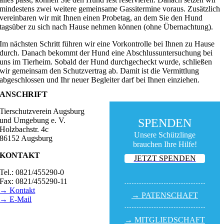
mindestens zwei weitere gemeinsame Gassitermine voraus. Zusätzlich
vereinbaren wir mit Ihnen einen Probetag, an dem Sie den Hund
tagsüber zu sich nach Hause nehmen können (ohne Übernachtung).
Im nächsten Schritt führen wir eine Vorkontrolle bei Ihnen zu Hause
durch. Danach bekommt der Hund eine Abschlussuntersuchung bei
uns im Tierheim. Sobald der Hund durchgecheckt wurde, schließen
wir gemeinsam den Schutzvertrag ab. Damit ist die Vermittlung
abgeschlossen und Ihr neuer Begleiter darf bei Ihnen einziehen.
ANSCHRIFT
Tierschutzverein Augsburg
und Umgebung e. V.
SPENDEN
Holzbachstr. 4c
Unsere Schützlinge
86152 Augsburg
brauchen Ihre Hilfe!
KONTAKT
JETZT SPENDEN
Tel.: 0821/455290-0
Fax: 0821/455290-11
→ Kontakt
→ PATEN­SCHAFT
→ E-Mail
BESUCHSZEITEN
→ MITGLIED­SCHAFT