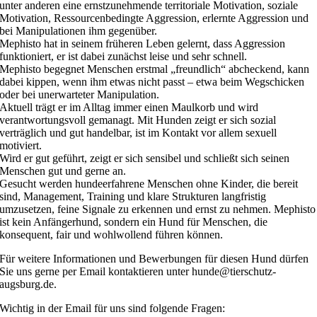
unter anderen eine ernstzunehmende territoriale Motivation, soziale
Motivation, Ressourcenbedingte Aggression, erlernte Aggression und
bei Manipulationen ihm gegenüber.
Mephisto hat in seinem früheren Leben gelernt, dass Aggression
funktioniert, er ist dabei zunächst leise und sehr schnell.
Mephisto begegnet Menschen erstmal „freundlich“ abcheckend, kann
dabei kippen, wenn ihm etwas nicht passt – etwa beim Wegschicken
oder bei unerwarteter Manipulation.
Aktuell trägt er im Alltag immer einen Maulkorb und wird
verantwortungsvoll gemanagt. Mit Hunden zeigt er sich sozial
verträglich und gut handelbar, ist im Kontakt vor allem sexuell
motiviert.
Wird er gut geführt, zeigt er sich sensibel und schließt sich seinen
Menschen gut und gerne an.
Gesucht werden hundeerfahrene Menschen ohne Kinder, die bereit
sind, Management, Training und klare Strukturen langfristig
umzusetzen, feine Signale zu erkennen und ernst zu nehmen. Mephisto
ist kein Anfängerhund, sondern ein Hund für Menschen, die
konsequent, fair und wohlwollend führen können.
Für weitere Informationen und Bewerbungen für diesen Hund dürfen
Sie uns gerne per Email kontaktieren unter hunde@tierschutz-
augsburg.de.
Wichtig in der Email für uns sind folgende Fragen: