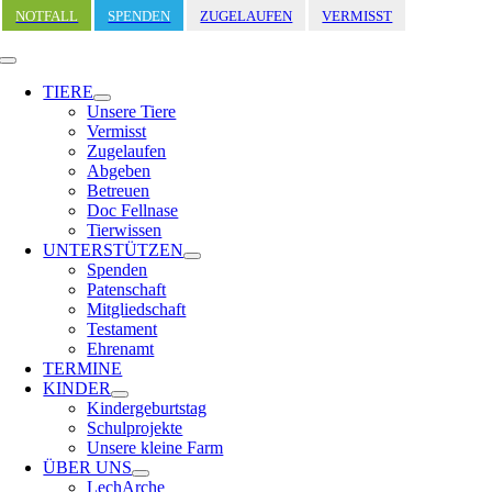
Zum
NOTFALL
SPENDEN
ZUGELAUFEN
VERMISST
Inhalt
springen
Toggle
Navigation
TIERE
Unsere Tiere
Vermisst
Zugelaufen
Abgeben
Betreuen
Doc Fellnase
Tierwissen
UNTERSTÜTZEN
Spenden
Patenschaft
Mitgliedschaft
Testament
Ehrenamt
TERMINE
KINDER
Kindergeburtstag
Schulprojekte
Unsere kleine Farm
ÜBER UNS
LechArche