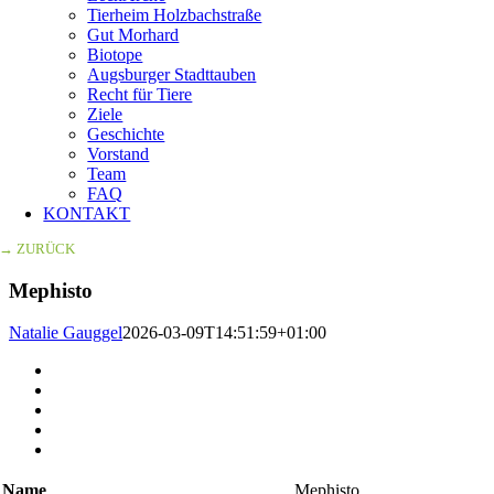
Tierheim Holzbachstraße
Gut Morhard
Biotope
Augsburger Stadttauben
Recht für Tiere
Ziele
Geschichte
Vorstand
Team
FAQ
KONTAKT
→ ZURÜCK
Mephisto
Natalie Gauggel
2026-03-09T14:51:59+01:00
Zeige
grösseres
Bild
Name
Mephisto