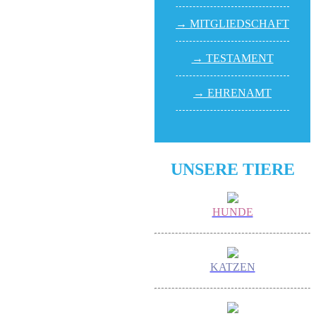
→ MITGLIED­SCHAFT
→ TESTA­MENT
→ EHREN­AMT
UNSERE TIERE
HUNDE
KATZEN