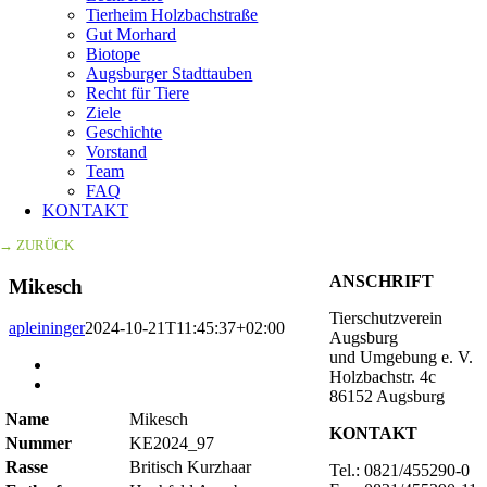
Tierheim Holzbachstraße
Gut Morhard
Biotope
Augsburger Stadttauben
Recht für Tiere
Ziele
Geschichte
Vorstand
Team
FAQ
KONTAKT
→ ZURÜCK
ANSCHRIFT
Mikesch
Tierschutzverein
apleininger
2024-10-21T11:45:37+02:00
Augsburg
und Umgebung e. V.
Zeige
Holzbachstr. 4c
grösseres
86152 Augsburg
Bild
Name
Mikesch
KONTAKT
Nummer
KE2024_97
Rasse
Britisch Kurzhaar
Tel.: 0821/455290-0