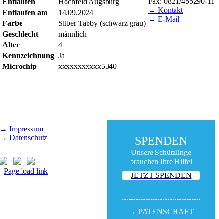
Fax: 0821/455290-11
Entlaufen
Hochfeld Augsburg
→ Kontakt
Entlaufen am
14.09.2024
→ E-Mail
Farbe
Silber Tabby (schwarz grau)
Geschlecht
männlich
BESUCHSZEITEN
Alter
4
Tierheim Lecharche
Kennzeichnung
Ja
Samstag und Sonntag,
Microchip
xxxxxxxxxxx5340
14.00 - 16.00 Uhr
(außer feiertags)
Gut Morhard
Mittwoch - Sonntag,
14.00 - 18.00 Uhr
→ Impressum
→ Datenschutz
SPENDEN
Unsere Schützlinge
brauchen Ihre Hilfe!
Page load link
JETZT SPENDEN
Nach
oben
→ PATEN­SCHAFT