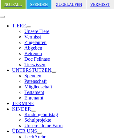
Zum
NOTFALL
SPENDEN
ZUGELAUFEN
VERMISST
Inhalt
springen
Toggle
Navigation
TIERE
Unsere Tiere
Vermisst
Zugelaufen
Abgeben
Betreuen
Doc Fellnase
Tierwissen
UNTERSTÜTZEN
Spenden
Patenschaft
Mitgliedschaft
Testament
Ehrenamt
TERMINE
KINDER
Kindergeburtstag
Schulprojekte
Unsere kleine Farm
ÜBER UNS
LechArche