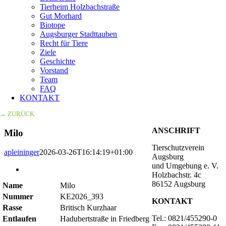
Tierheim Holzbachstraße
Gut Morhard
Biotope
Augsburger Stadttauben
Recht für Tiere
Ziele
Geschichte
Vorstand
Team
FAQ
KONTAKT
→ ZURÜCK
ANSCHRIFT
Milo
Tierschutzverein
apleininger
2026-03-26T16:14:19+01:00
Augsburg
und Umgebung e. V.
Zeige
Holzbachstr. 4c
grösseres
86152 Augsburg
Name
Milo
Bild
Nummer
KE2026_393
KONTAKT
Rasse
Britisch Kurzhaar
Tel.: 0821/455290-0
Entlaufen
Hadubertstraße in Friedberg