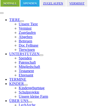
Zum
NOTFALL
SPENDEN
ZUGELAUFEN
VERMISST
Inhalt
springen
Toggle
Navigation
TIERE
Unsere Tiere
Vermisst
Zugelaufen
Abgeben
Betreuen
Doc Fellnase
Tierwissen
UNTERSTÜTZEN
Spenden
Patenschaft
Mitgliedschaft
Testament
Ehrenamt
TERMINE
KINDER
Kindergeburtstag
Schulprojekte
Unsere kleine Farm
ÜBER UNS
LechArche