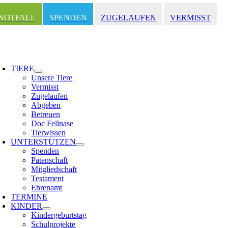
Zum
Inhalt
NOTFALL
SPENDEN
ZUGELAUFEN
VERMISST
springen
oggle
avigation
TIERE
Unsere Tiere
Vermisst
Zugelaufen
Abgeben
Betreuen
Doc Fellnase
Tierwissen
UNTERSTÜTZEN
Spenden
Patenschaft
Mitgliedschaft
Testament
Ehrenamt
TERMINE
KINDER
Kindergeburtstag
Schulprojekte