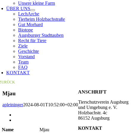
Unsere kleine Farm
ÜBER UNS
LechArche
Tierheim Holzbachstraße
Gut Morhard
Biotope
Augsburger Stadttauben
Recht für Tiere
Ziele
Geschichte
Vorstand
Team
FAQ
KONTAKT
ZURÜCK
ANSCHRIFT
Mjau
Tierschutzverein Augsburg
apleininger
2024-08-01T10:52:00+02:00
und Umgebung e. V.
Holzbachstr. 4c
Zeige
86152 Augsburg
grösseres
Bild
KONTAKT
Name
Mjau