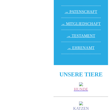
→ PATEN­SCHAFT
→ MITGLIED­SCHAFT
→ TESTA­MENT
→ EHREN­AMT
UNSERE TIERE
HUNDE
KATZEN