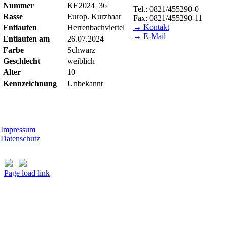
Nummer
KE2024_36
Tel.: 0821/455290-0
Rasse
Europ. Kurzhaar
Fax: 0821/455290-11
→ Kontakt
Entlaufen
Herrenbachviertel
→ E-Mail
Entlaufen am
26.07.2024
Farbe
Schwarz
BESUCHSZEITEN
Geschlecht
weiblich
Tierheim Lecharche
Alter
10
Samstag und Sonntag, 14.00 
Kennzeichnung
Unbekannt
(außer feiertags)
Gut Morhard
Mittwoch - Sonntag, 14.00 - 
Impressum
Datenschutz
Page load link
Nach
oben