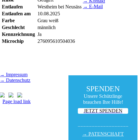
→ Kontakt
→ E-Mail
Entlaufen
Westheim bei Neusäss
Entlaufen am
10.08.2025
BESUCHSZEITEN
Farbe
Grau weiß
Tierheim Lecharche
Geschlecht
männlich
Samstag und Sonntag,
Kennzeichnung
Ja
14.00 - 16.00 Uhr
Microchip
276095610504036
(außer feiertags)
Gut Morhard
Mittwoch - Sonntag,
14.00 - 18.00 Uhr
→ Impressum
→ Datenschutz
SPENDEN
Unsere Schützlinge
Page load link
brauchen Ihre Hilfe!
Nach
JETZT SPENDEN
oben
→ PATEN­SCHAFT