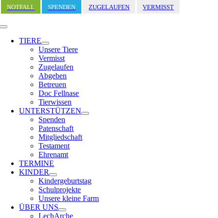
Zum
NOTFALL
SPENDEN
ZUGELAUFEN
VERMISST
Inhalt
springen
Toggle
Navigation
TIERE
Unsere Tiere
Vermisst
Zugelaufen
Abgeben
Betreuen
Doc Fellnase
Tierwissen
UNTERSTÜTZEN
Spenden
Patenschaft
Mitgliedschaft
Testament
Ehrenamt
TERMINE
KINDER
Kindergeburtstag
Schulprojekte
Unsere kleine Farm
ÜBER UNS
LechArche