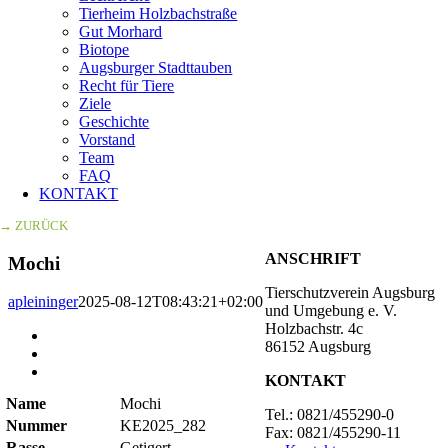
Tierheim Holzbachstraße
Gut Morhard
Biotope
Augsburger Stadttauben
Recht für Tiere
Ziele
Geschichte
Vorstand
Team
FAQ
KONTAKT
→ ZURÜCK
ANSCHRIFT
Mochi
Tierschutzverein Augsburg
apleininger
2025-08-12T08:43:21+02:00
und Umgebung e. V.
Holzbachstr. 4c
Zeige
86152 Augsburg
grösseres
Bild
KONTAKT
Name
Mochi
Tel.: 0821/455290-0
Nummer
KE2025_282
Fax: 0821/455290-11
Rasse
Getigert