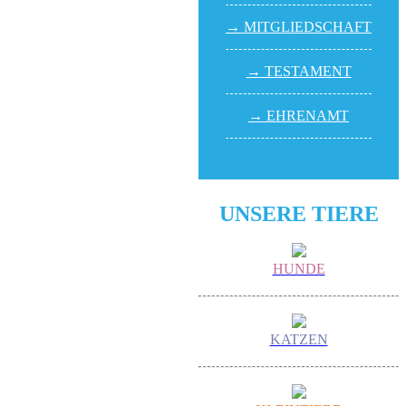
→ MITGLIED­SCHAFT
→ TESTA­MENT
→ EHREN­AMT
UNSERE TIERE
HUNDE
KATZEN