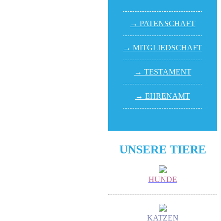
→ PATEN­SCHAFT
→ MITGLIED­SCHAFT
→ TESTA­MENT
→ EHREN­AMT
UNSERE TIERE
HUNDE
KATZEN