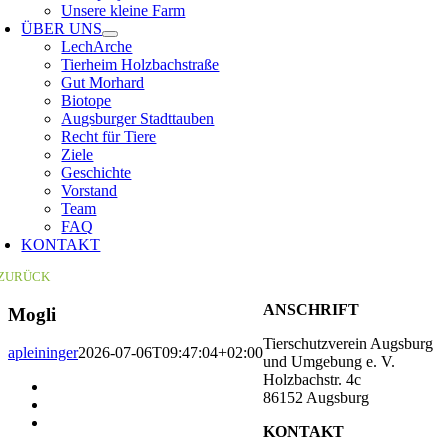
Unsere kleine Farm
ÜBER UNS
LechArche
Tierheim Holzbachstraße
Gut Morhard
Biotope
Augsburger Stadttauben
Recht für Tiere
Ziele
Geschichte
Vorstand
Team
FAQ
KONTAKT
ZURÜCK
ANSCHRIFT
Mogli
Tierschutzverein Augsburg
apleininger
2026-07-06T09:47:04+02:00
und Umgebung e. V.
Holzbachstr. 4c
Zeige
86152 Augsburg
grösseres
Bild
KONTAKT