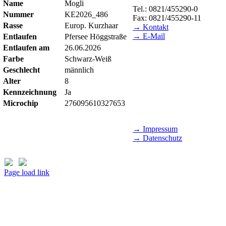
Name
Mogli
Tel.: 0821/455290-0
Nummer
KE2026_486
Fax: 0821/455290-11
Rasse
Europ. Kurzhaar
→ Kontakt
→ E-Mail
Entlaufen
Pfersee Höggstraße
Entlaufen am
26.06.2026
BESUCHSZEITEN
Farbe
Schwarz-Weiß
Tierheim Lecharche
Geschlecht
männlich
Samstag und Sonntag, 14.00 
Alter
8
(außer feiertags)
Kennzeichnung
Ja
Microchip
276095610327653
Gut Morhard
Mittwoch - Sonntag, 14.00 - 
→ Impressum
→ Datenschutz
Page load link
Nach
oben