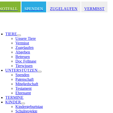
Zum
Inhalt
NOTFALL
SPENDEN
ZUGELAUFEN
VERMISST
springen
oggle
avigation
TIERE
Unsere Tiere
Vermisst
Zugelaufen
Abgeben
Betreuen
Doc Fellnase
Tierwissen
UNTERSTÜTZEN
Spenden
Patenschaft
Mitgliedschaft
Testament
Ehrenamt
TERMINE
KINDER
Kindergeburtstag
Schulprojekte