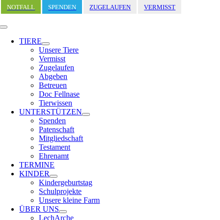
Zum
NOTFALL
SPENDEN
ZUGELAUFEN
VERMISST
Inhalt
springen
Toggle
Navigation
TIERE
Unsere Tiere
Vermisst
Zugelaufen
Abgeben
Betreuen
Doc Fellnase
Tierwissen
UNTERSTÜTZEN
Spenden
Patenschaft
Mitgliedschaft
Testament
Ehrenamt
TERMINE
KINDER
Kindergeburtstag
Schulprojekte
Unsere kleine Farm
ÜBER UNS
LechArche