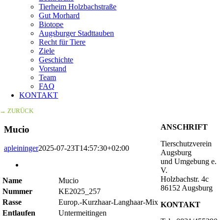
Tierheim Holzbachstraße
Gut Morhard
Biotope
Augsburger Stadttauben
Recht für Tiere
Ziele
Geschichte
Vorstand
Team
FAQ
KONTAKT
→ ZURÜCK
ANSCHRIFT
Mucio
Tierschutzverein
apleininger
2025-07-23T14:57:30+02:00
Augsburg
und Umgebung e.
Zeige
V.
grösseres
Holzbachstr. 4c
Name
Mucio
Bild
86152 Augsburg
Nummer
KE2025_257
Rasse
Europ.-Kurzhaar-Langhaar-Mix
KONTAKT
Entlaufen
Untermeitingen