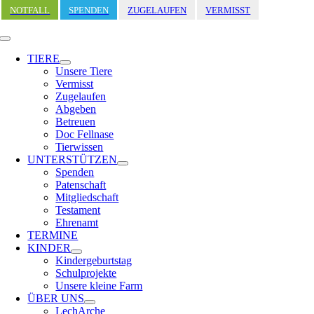
Zum
NOTFALL
SPENDEN
ZUGELAUFEN
VERMISST
Inhalt
springen
Toggle
Navigation
TIERE
Unsere Tiere
Vermisst
Zugelaufen
Abgeben
Betreuen
Doc Fellnase
Tierwissen
UNTERSTÜTZEN
Spenden
Patenschaft
Mitgliedschaft
Testament
Ehrenamt
TERMINE
KINDER
Kindergeburtstag
Schulprojekte
Unsere kleine Farm
ÜBER UNS
LechArche