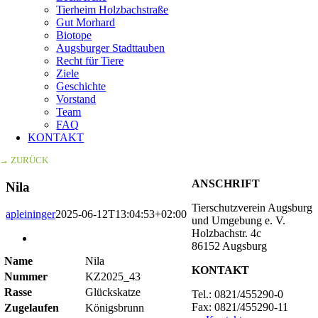
Tierheim Holzbachstraße
Gut Morhard
Biotope
Augsburger Stadttauben
Recht für Tiere
Ziele
Geschichte
Vorstand
Team
FAQ
KONTAKT
→ ZURÜCK
ANSCHRIFT
Nila
Tierschutzverein Augsburg
apleininger
2025-06-12T13:04:53+02:00
und Umgebung e. V.
Holzbachstr. 4c
Zeige
86152 Augsburg
grösseres
Name
Nila
Bild
KONTAKT
Nummer
KZ2025_43
Rasse
Glückskatze
Tel.: 0821/455290-0
Fax: 0821/455290-11
Zugelaufen
Königsbrunn