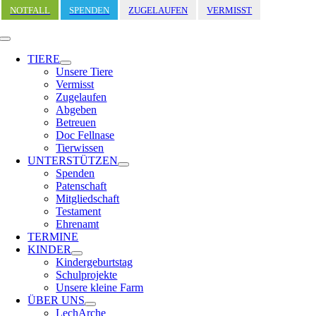
Zum
NOTFALL
SPENDEN
ZUGELAUFEN
VERMISST
Inhalt
springen
Toggle
Navigation
TIERE
Unsere Tiere
Vermisst
Zugelaufen
Abgeben
Betreuen
Doc Fellnase
Tierwissen
UNTERSTÜTZEN
Spenden
Patenschaft
Mitgliedschaft
Testament
Ehrenamt
TERMINE
KINDER
Kindergeburtstag
Schulprojekte
Unsere kleine Farm
ÜBER UNS
LechArche