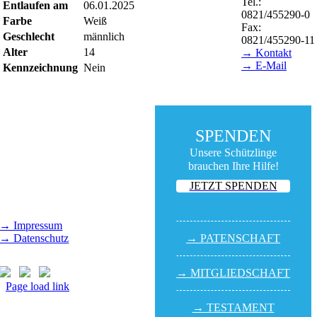
Tel.:
Entlaufen am
06.01.2025
0821/455290-0
Farbe
Weiß
Fax:
Geschlecht
männlich
0821/455290-11
Alter
14
→ Kontakt
→ E-Mail
Kennzeichnung
Nein
BESUCHSZEITEN
Tierheim Lecharche
Samstag und Sonntag,
SPENDEN
14.00 - 16.00 Uhr
Unsere Schützlinge
(außer feiertags)
brauchen Ihre Hilfe!
Gut Morhard
JETZT SPENDEN
Mittwoch - Sonntag,
14.00 - 18.00 Uhr
→ Impressum
→ Datenschutz
→ PATEN­SCHAFT
→ MITGLIED­SCHAFT
Page load link
Nach
→ TESTA­MENT
oben