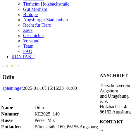
Tierheim Holzbachstraße
Gut Morhard
Biotope
Augsburger Stadttauben
Recht für Tiere
Ziele
Geschichte
Vorstand
Team
FAQ
KONTAKT
→ ZURÜCK
ANSCHRIFT
Odin
Tierschutzverein
apleininger
2025-01-10T15:16:33+01:00
Augsburg
und Umgebung
Zeige
e. V.
grösseres
Holzbachstr. 4c
Name
Odin
Bild
86152 Augsburg
Nummer
KE2025_140
Rasse
Perser-Mix
KONTAKT
Entlaufen
Bärenstraße 160, 86156 Augsburg