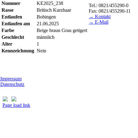
Nummer
KE2025_238
Tel.: 0821/455290-0
Rasse
Britisch Kurzhaar
Fax: 0821/455290-11
→ Kontakt
Entlaufen
Bobingen
→ E-Mail
Entlaufen am
21.06.2025
Farbe
Beige braun Grau getigert
BESUCHSZEITEN
Geschlecht
männlich
Tierheim Lecharche
Alter
1
Samstag und Sonntag, 14
Kennzeichnung
Nein
(außer feiertags)
Gut Morhard
Mittwoch - Sonntag, 14.0
Impressum
Datenschutz
Page load link
Nach
oben