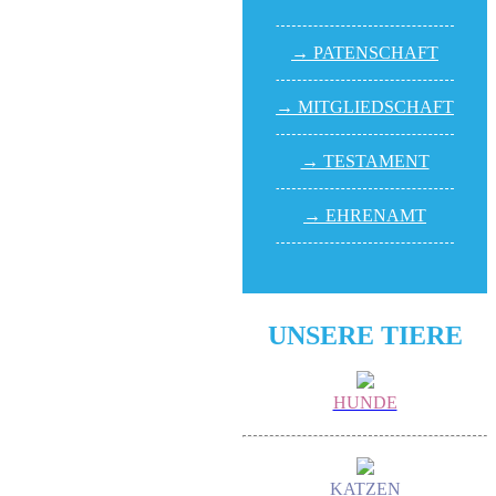
→ PATEN­SCHAFT
→ MITGLIED­SCHAFT
→ TESTA­MENT
→ EHREN­AMT
UNSERE TIERE
HUNDE
KATZEN