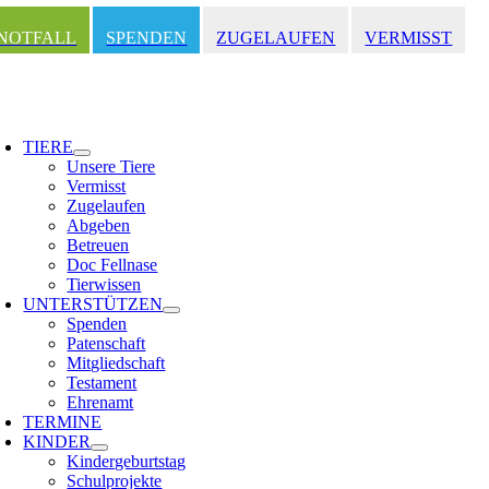
Zum
Inhalt
NOTFALL
SPENDEN
ZUGELAUFEN
VERMISST
springen
oggle
avigation
TIERE
Unsere Tiere
Vermisst
Zugelaufen
Abgeben
Betreuen
Doc Fellnase
Tierwissen
UNTERSTÜTZEN
Spenden
Patenschaft
Mitgliedschaft
Testament
Ehrenamt
TERMINE
KINDER
Kindergeburtstag
Schulprojekte