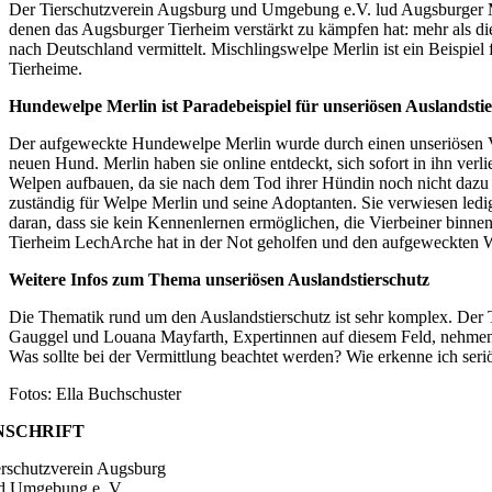
Der Tierschutzverein Augsburg und Umgebung e.V. lud Augsburger Med
denen das Augsburger Tierheim verstärkt zu kämpfen hat: mehr als 
nach Deutschland vermittelt. Mischlingswelpe Merlin ist ein Beispiel
Tierheime.
Hundewelpe Merlin ist Paradebeispiel für unseriösen Auslandsti
Der aufgeweckte Hundewelpe Merlin wurde durch einen unseriösen Ve
neuen Hund. Merlin haben sie online entdeckt, sich sofort in ihn ver
Welpen aufbauen, da sie nach dem Tod ihrer Hündin noch nicht dazu b
zuständig für Welpe Merlin und seine Adoptanten. Sie verwiesen ledig
daran, dass sie kein Kennenlernen ermöglichen, die Vierbeiner binn
Tierheim LechArche hat in der Not geholfen und den aufgeweckten W
Weitere Infos zum Thema unseriösen Auslandstierschutz
Die Thematik rund um den Auslandstierschutz ist sehr komplex. Der T
Gauggel und Louana Mayfarth, Expertinnen auf diesem Feld, nehmen
Was sollte bei der Vermittlung beachtet werden? Wie erkenne ich seri
Fotos: Ella Buchschuster
NSCHRIFT
erschutzverein Augsburg
d Umgebung e. V.