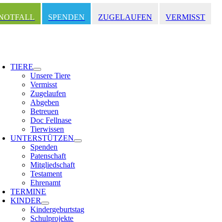
Zum
Inhalt
NOTFALL
SPENDEN
ZUGELAUFEN
VERMISST
springen
oggle
avigation
TIERE
Unsere Tiere
Vermisst
Zugelaufen
Abgeben
Betreuen
Doc Fellnase
Tierwissen
UNTERSTÜTZEN
Spenden
Patenschaft
Mitgliedschaft
Testament
Ehrenamt
TERMINE
KINDER
Kindergeburtstag
Schulprojekte