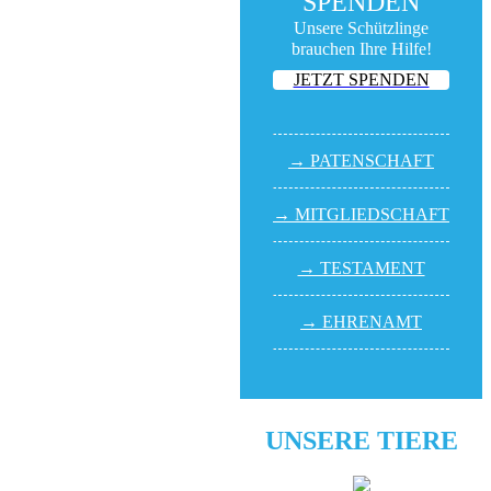
SPENDEN
Unsere Schützlinge
brauchen Ihre Hilfe!
JETZT SPENDEN
→ PATEN­SCHAFT
→ MITGLIED­SCHAFT
→ TESTA­MENT
→ EHREN­AMT
UNSERE TIERE