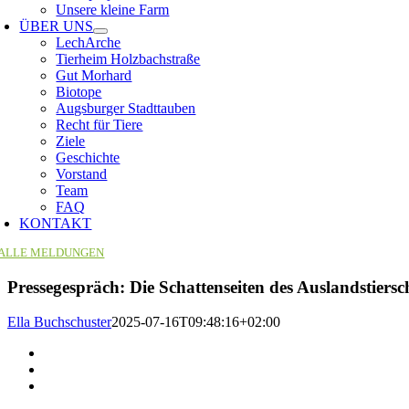
Unsere kleine Farm
ÜBER UNS
LechArche
Tierheim Holzbachstraße
Gut Morhard
Biotope
Augsburger Stadttauben
Recht für Tiere
Ziele
Geschichte
Vorstand
Team
FAQ
KONTAKT
ALLE MELDUNGEN
Pressegespräch: Die Schattenseiten des Auslandstiersc
Ella Buchschuster
2025-07-16T09:48:16+02:00
Zeige
grösseres
Bild