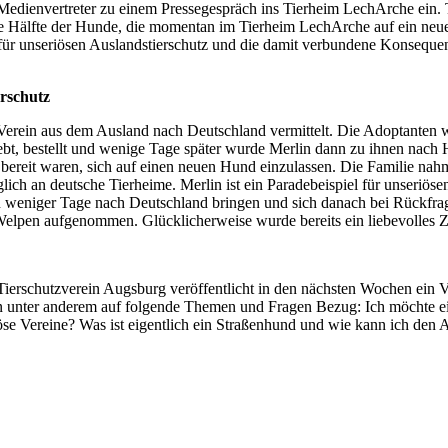
ienvertreter zu einem Pressegespräch ins Tierheim LechArche ein. Th
die Hälfte der Hunde, die momentan im Tierheim LechArche auf ein ne
 für unseriösen Auslandstierschutz und die damit verbundene Konsequenz
erschutz
rein aus dem Ausland nach Deutschland vermittelt. Die Adoptanten w
liebt, bestellt und wenige Tage später wurde Merlin dann zu ihnen nach
ereit waren, sich auf einen neuen Hund einzulassen. Die Familie nahm K
lich an deutsche Tierheime. Merlin ist ein Paradebeispiel für unseriös
en weniger Tage nach Deutschland bringen und sich danach bei Rückfra
elpen aufgenommen. Glücklicherweise wurde bereits ein liebevolles Z
ierschutzverein Augsburg veröffentlicht in den nächsten Wochen ein Vi
 unter anderem auf folgende Themen und Fragen Bezug: Ich möchte ei
öse Vereine? Was ist eigentlich ein Straßenhund und wie kann ich den A