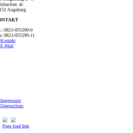
lzbachstr. 4c
152 Augsburg
ONTAKT
l.: 0821/455290-0
x: 0821/455290-11
Kontakt
E-Mail
ESUCHSZEITEN
erheim Lecharche
mstag und Sonntag, 14.00 - 16.00 Uhr
ßer feiertags)
t Morhard
ttwoch - Sonntag, 14.00 - 18.00 Uhr
Impressum
Datenschutz
Page load link
Nach