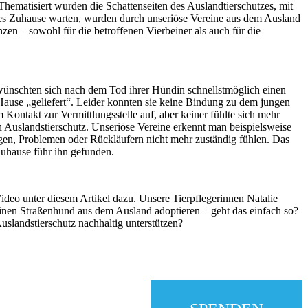
ematisiert wurden die Schattenseiten des Auslandtierschutzes, mit
ues Zuhause warten, wurden durch unseriöse Vereine aus dem Ausland
en – sowohl für die betroffenen Vierbeiner als auch für die
ünschten sich nach dem Tod ihrer Hündin schnellstmöglich einen
 Hause „geliefert“. Leider konnten sie keine Bindung zu dem jungen
ontakt zur Vermittlungsstelle auf, aber keiner fühlte sich mehr
en Auslandstierschutz. Unseriöse Vereine erkennt man beispielsweise
gen, Problemen oder Rückläufern nicht mehr zuständig fühlen. Das
uhause führ ihn gefunden.
deo unter diesem Artikel dazu. Unsere Tierpflegerinnen Natalie
nen Straßenhund aus dem Ausland adoptieren – geht das einfach so?
uslandstierschutz nachhaltig unterstützen?