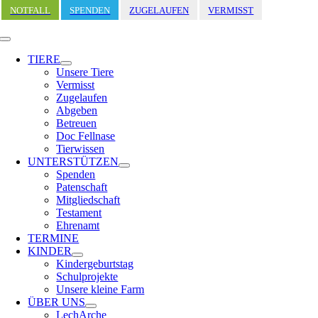
Zum
NOTFALL
SPENDEN
ZUGELAUFEN
VERMISST
Inhalt
springen
Toggle
Navigation
TIERE
Unsere Tiere
Vermisst
Zugelaufen
Abgeben
Betreuen
Doc Fellnase
Tierwissen
UNTERSTÜTZEN
Spenden
Patenschaft
Mitgliedschaft
Testament
Ehrenamt
TERMINE
KINDER
Kindergeburtstag
Schulprojekte
Unsere kleine Farm
ÜBER UNS
LechArche