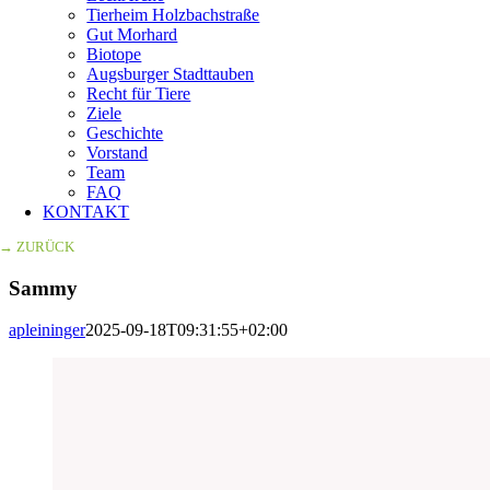
Tierheim Holzbachstraße
Gut Morhard
Biotope
Augsburger Stadttauben
Recht für Tiere
Ziele
Geschichte
Vorstand
Team
FAQ
KONTAKT
→ ZURÜCK
Sammy
apleininger
2025-09-18T09:31:55+02:00
Zeige
grösseres
Bild