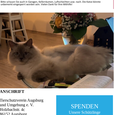
ANSCHRIFT
Tierschutzverein Augsburg
und Umgebung e. V.
SPENDEN
Holzbachstr. 4c
Unsere Schützlinge
86152 Augsburg