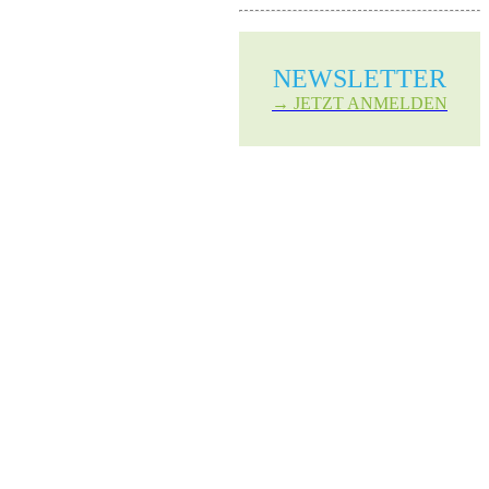
NEWS­LETTER
→ JETZT ANMELDEN