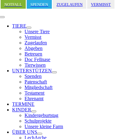
Zum
NOTFALL
SPENDEN
ZUGELAUFEN
VERMISST
Inhalt
springen
Toggle
Navigation
TIERE
Unsere Tiere
Vermisst
Zugelaufen
Abgeben
Betreuen
Doc Fellnase
Tierwissen
UNTERSTÜTZEN
Spenden
Patenschaft
Mitgliedschaft
Testament
Ehrenamt
TERMINE
KINDER
Kindergeburtstag
Schulprojekte
Unsere kleine Farm
ÜBER UNS
LechArche