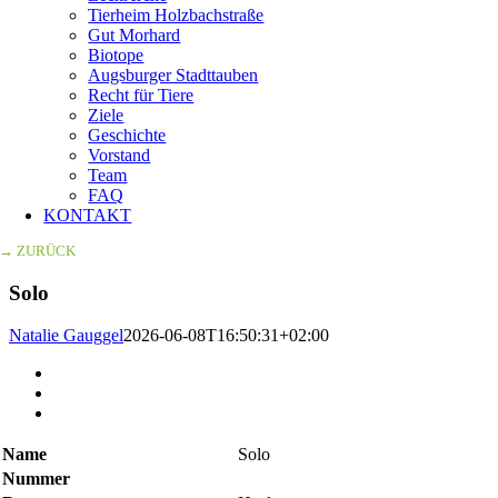
Tierheim Holzbachstraße
Gut Morhard
Biotope
Augsburger Stadttauben
Recht für Tiere
Ziele
Geschichte
Vorstand
Team
FAQ
KONTAKT
→ ZURÜCK
Solo
Natalie Gauggel
2026-06-08T16:50:31+02:00
Zeige
grösseres
Bild
Name
Solo
Nummer