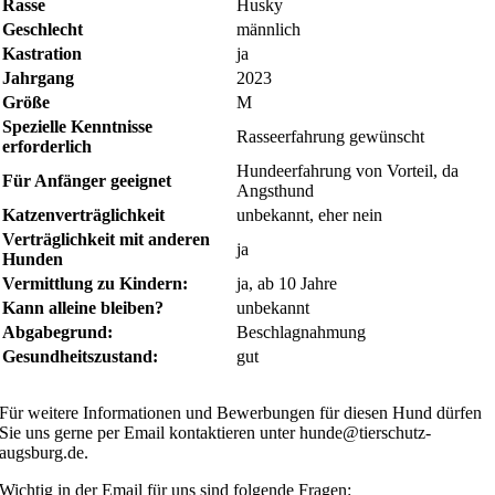
Rasse
Husky
Geschlecht
männlich
Kastration
ja
Jahrgang
2023
Größe
M
Spezielle Kenntnisse
Rasseerfahrung gewünscht
erforderlich
Hundeerfahrung von Vorteil, da
Für Anfänger geeignet
Angsthund
Katzenverträglichkeit
unbekannt, eher nein
Verträglichkeit mit anderen
ja
Hunden
Vermittlung zu Kindern:
ja, ab 10 Jahre
Kann alleine bleiben?
unbekannt
Abgabegrund:
Beschlagnahmung
Gesundheitszustand:
gut
Für weitere Informationen und Bewerbungen für diesen Hund dürfen
Sie uns gerne per Email kontaktieren unter hunde@tierschutz-
augsburg.de.
Wichtig in der Email für uns sind folgende Fragen: