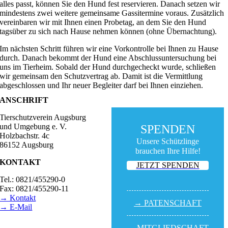
alles passt, können Sie den Hund fest reservieren. Danach setzen wir
mindestens zwei weitere gemeinsame Gassitermine voraus. Zusätzlich
vereinbaren wir mit Ihnen einen Probetag, an dem Sie den Hund
tagsüber zu sich nach Hause nehmen können (ohne Übernachtung).
Im nächsten Schritt führen wir eine Vorkontrolle bei Ihnen zu Hause
durch. Danach bekommt der Hund eine Abschlussuntersuchung bei
uns im Tierheim. Sobald der Hund durchgecheckt wurde, schließen
wir gemeinsam den Schutzvertrag ab. Damit ist die Vermittlung
abgeschlossen und Ihr neuer Begleiter darf bei Ihnen einziehen.
ANSCHRIFT
Tierschutzverein Augsburg
und Umgebung e. V.
SPENDEN
Holzbachstr. 4c
Unsere Schützlinge
86152 Augsburg
brauchen Ihre Hilfe!
KONTAKT
JETZT SPENDEN
Tel.: 0821/455290-0
Fax: 0821/455290-11
→ Kontakt
→ PATEN­SCHAFT
→ E-Mail
BESUCHSZEITEN
→ MITGLIED­SCHAFT