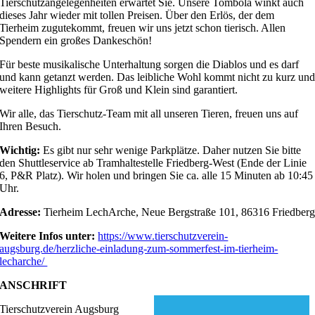
Tierschutzangelegenheiten erwartet Sie. Unsere Tombola winkt auch
dieses Jahr wieder mit tollen Preisen. Über den Erlös, der dem
Tierheim zugutekommt, freuen wir uns jetzt schon tierisch. Allen
Spendern ein großes Dankeschön!
Für beste musikalische Unterhaltung sorgen die Diablos und es darf
und kann getanzt werden. Das leibliche Wohl kommt nicht zu kurz un
weitere Highlights für Groß und Klein sind garantiert.
Wir alle, das Tierschutz-Team mit all unseren Tieren, freuen uns auf
Ihren Besuch.
Wichtig:
Es gibt nur sehr wenige Parkplätze. Daher nutzen Sie bitte
den Shuttleservice ab Tramhaltestelle Friedberg-West (Ende der Linie
6, P&R Platz). Wir holen und bringen Sie ca. alle 15 Minuten ab 10:45
Uhr.
Adresse:
Tierheim LechArche, Neue Bergstraße 101, 86316 Friedber
Weitere Infos unter:
https://www.tierschutzverein-
augsburg.de/herzliche-einladung-zum-sommerfest-im-tierheim-
lecharche/
ANSCHRIFT
Tierschutzverein Augsburg