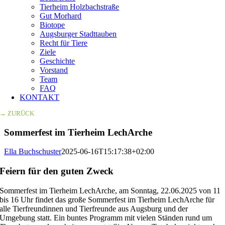
Tierheim Holzbachstraße
Gut Morhard
Biotope
Augsburger Stadttauben
Recht für Tiere
Ziele
Geschichte
Vorstand
Team
FAQ
KONTAKT
→ ZURÜCK
Sommerfest im Tierheim LechArche
Ella Buchschuster
2025-06-16T15:17:38+02:00
Feiern für den guten Zweck
Sommerfest im Tierheim LechArche, am Sonntag, 22.06.2025 von 11
bis 16 Uhr findet das große Sommerfest im Tierheim LechArche für
alle Tierfreundinnen und Tierfreunde aus Augsburg und der
Umgebung statt. Ein buntes Programm mit vielen Ständen rund um