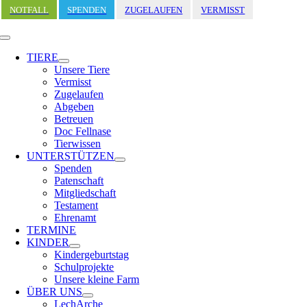
Zum
NOTFALL
SPENDEN
ZUGELAUFEN
VERMISST
Inhalt
springen
Toggle
Navigation
TIERE
Unsere Tiere
Vermisst
Zugelaufen
Abgeben
Betreuen
Doc Fellnase
Tierwissen
UNTERSTÜTZEN
Spenden
Patenschaft
Mitgliedschaft
Testament
Ehrenamt
TERMINE
KINDER
Kindergeburtstag
Schulprojekte
Unsere kleine Farm
ÜBER UNS
LechArche