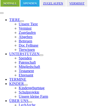
Zum
NOTFALL
SPENDEN
ZUGELAUFEN
VERMISST
Inhalt
springen
Toggle
Navigation
TIERE
Unsere Tiere
Vermisst
Zugelaufen
Abgeben
Betreuen
Doc Fellnase
Tierwissen
UNTERSTÜTZEN
Spenden
Patenschaft
Mitgliedschaft
Testament
Ehrenamt
TERMINE
KINDER
Kindergeburtstag
Schulprojekte
Unsere kleine Farm
ÜBER UNS
LechArche