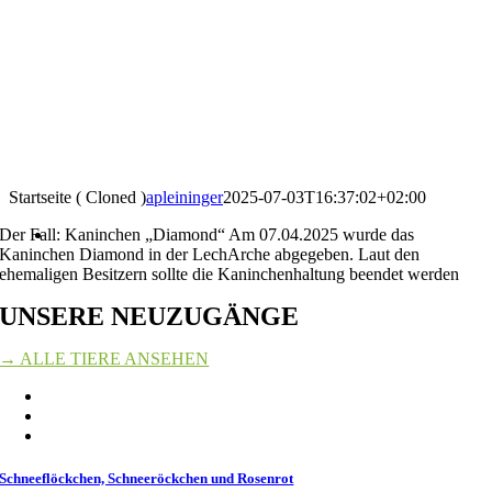
Startseite ( Cloned )
apleininger
2025-07-03T16:37:02+02:00
Der Fall: Kaninchen „Diamond“ Am 07.04.2025 wurde das
Kaninchen Diamond in der LechArche abgegeben. Laut den
ehemaligen Besitzern sollte die Kaninchenhaltung beendet werden
UNSERE NEUZUGÄNGE
→ ALLE TIERE ANSEHEN
Schneeflöckchen, Schneeröckchen und Rosenrot