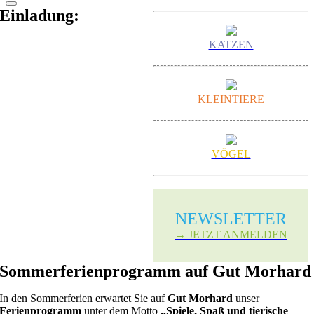
Einladung:
KATZEN
KLEINTIERE
VÖGEL
NEWS­LETTER
→ JETZT ANMELDEN
Sommerferienprogramm auf Gut Morhard
In den Sommerferien erwartet Sie auf
Gut Morhard
unser
Ferienprogramm
unter dem Motto
„Spiele, Spaß und tierische