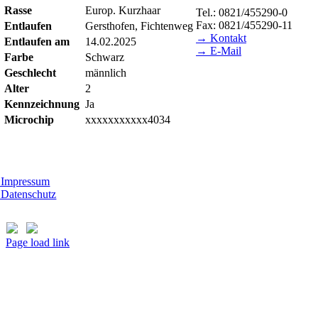
Rasse
Europ. Kurzhaar
Tel.: 0821/455290-0
Fax: 0821/455290-11
Entlaufen
Gersthofen, Fichtenweg
→ Kontakt
Entlaufen am
14.02.2025
→ E-Mail
Farbe
Schwarz
Geschlecht
männlich
BESUCHSZEITEN
Alter
2
Tierheim Lecharche
Kennzeichnung
Ja
Samstag und Sonntag, 14.0
Microchip
xxxxxxxxxxx4034
(außer feiertags)
Gut Morhard
ttwoch - Sonntag, 14.00 - 18.00 Uhr
Impressum
Datenschutz
Page load link
Nach
oben