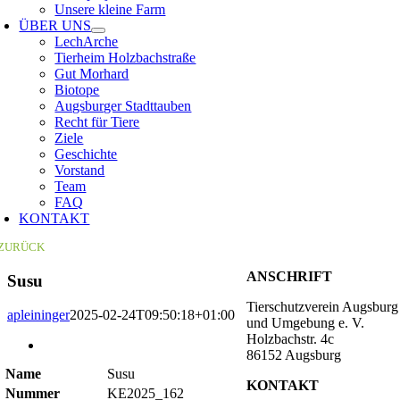
Unsere kleine Farm
ÜBER UNS
LechArche
Tierheim Holzbachstraße
Gut Morhard
Biotope
Augsburger Stadttauben
Recht für Tiere
Ziele
Geschichte
Vorstand
Team
FAQ
KONTAKT
ZURÜCK
ANSCHRIFT
Susu
Tierschutzverein Augsburg
apleininger
2025-02-24T09:50:18+01:00
und Umgebung e. V.
Holzbachstr. 4c
Zeige
86152 Augsburg
grösseres
Name
Susu
Bild
KONTAKT
Nummer
KE2025_162