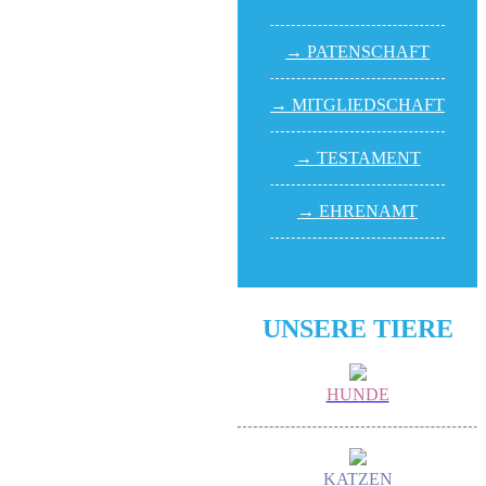
→ PATEN­SCHAFT
→ MITGLIED­SCHAFT
→ TESTA­MENT
→ EHREN­AMT
UNSERE TIERE
HUNDE
KATZEN