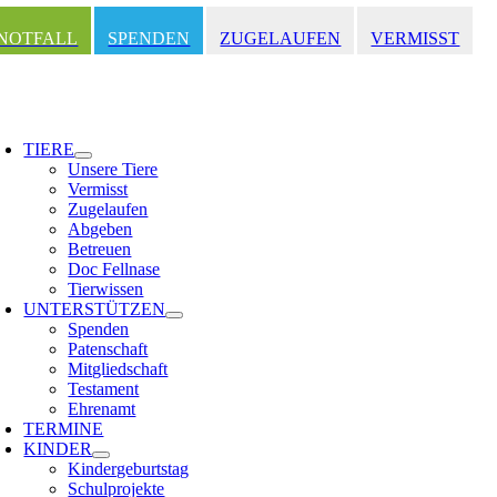
Zum
Inhalt
NOTFALL
SPENDEN
ZUGELAUFEN
VERMISST
springen
oggle
avigation
TIERE
Unsere Tiere
Vermisst
Zugelaufen
Abgeben
Betreuen
Doc Fellnase
Tierwissen
UNTERSTÜTZEN
Spenden
Patenschaft
Mitgliedschaft
Testament
Ehrenamt
TERMINE
KINDER
Kindergeburtstag
Schulprojekte