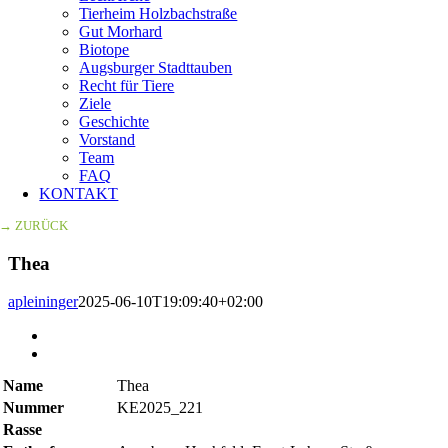
Tierheim Holzbachstraße
Gut Morhard
Biotope
Augsburger Stadttauben
Recht für Tiere
Ziele
Geschichte
Vorstand
Team
FAQ
KONTAKT
→ ZURÜCK
Thea
apleininger
2025-06-10T19:09:40+02:00
Zeige
grösseres
Bild
Name
Thea
Nummer
KE2025_221
Rasse