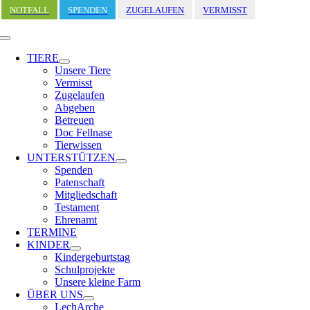
Zum
NOTFALL
SPENDEN
ZUGELAUFEN
VERMISST
Inhalt
springen
Toggle
Navigation
TIERE
Unsere Tiere
Vermisst
Zugelaufen
Abgeben
Betreuen
Doc Fellnase
Tierwissen
UNTERSTÜTZEN
Spenden
Patenschaft
Mitgliedschaft
Testament
Ehrenamt
TERMINE
KINDER
Kindergeburtstag
Schulprojekte
Unsere kleine Farm
ÜBER UNS
LechArche