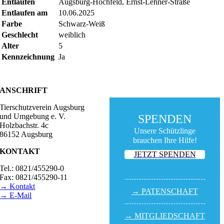
Entlaufen
Augsburg-Hochfeld, Ernst-Lehner-Straße
Entlaufen am
10.06.2025
Farbe
Schwarz-Weiß
Geschlecht
weiblich
Alter
5
Kennzeichnung
Ja
ANSCHRIFT
Tierschutzverein Augsburg
und Umgebung e. V.
SPENDEN
Holzbachstr. 4c
Unsere Schützlinge
86152 Augsburg
brauchen Ihre Hilfe!
KONTAKT
JETZT SPENDEN
Tel.: 0821/455290-0
Fax: 0821/455290-11
→ Kontakt
→ PATEN­SCHAFT
→ E-Mail
BESUCHSZEITEN
→ MITGLIED­SCHAFT