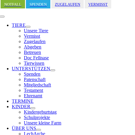
Zum
NOTFALL
SPENDEN
ZUGELAUFEN
VERMISST
Inhalt
springen
Toggle
Navigation
TIERE
Unsere Tiere
Vermisst
Zugelaufen
Abgeben
Betreuen
Doc Fellnase
Tierwissen
UNTERSTÜTZEN
Spenden
Patenschaft
Mitgliedschaft
Testament
Ehrenamt
TERMINE
KINDER
Kindergeburtstag
Schulprojekte
Unsere kleine Farm
ÜBER UNS
LechArche