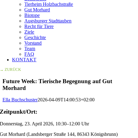
Tierheim Holzbachstraße
Gut Morhard
Biotope
Augsburger Stadttauben
Recht für Tiere
Ziele
Geschichte
Vorstand
Team
FAQ
KONTAKT
→ ZURÜCK
Future Week: Tierische Begegnung auf Gut
Morhard
Ella Buchschuster
2026-04-09T14:00:53+02:00
Zeitpunkt/Ort:
Donnerstag, 23. April 2026, 10:30–12:00 Uhr
Gut Morhard (Landsberger Straße 144, 86343 Königsbrunn)