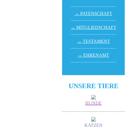
→ PATEN­SCHAFT
→ MITGLIED­SCHAFT
→ TESTA­MENT
→ EHREN­AMT
UNSERE TIERE
HUNDE
KATZEN