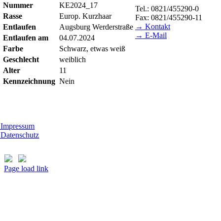
Nummer
KE2024_17
Tel.: 0821/455290-0
Rasse
Europ. Kurzhaar
Fax: 0821/455290-11
→ Kontakt
Entlaufen
Augsburg Werderstraße
→ E-Mail
Entlaufen am
04.07.2024
Farbe
Schwarz, etwas weiß
BESUCHSZEITEN
Geschlecht
weiblich
Tierheim Lecharche
Alter
11
Samstag und Sonntag, 14.0
Kennzeichnung
Nein
(außer feiertags)
Gut Morhard
Mittwoch - Sonntag, 14.00 
Impressum
Datenschutz
Page load link
Nach
oben