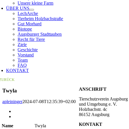
Unsere kleine Farm
ÜBER UNS
LechArche
Tierheim Holzbachstraße
Gut Morhard
Biotope
Augsburger Stadttauben
Recht für Tiere
Ziele
Geschichte
Vorstand
Team
FAQ
KONTAKT
ZURÜCK
ANSCHRIFT
Twyla
Tierschutzverein Augsburg
apleininger
2024-07-08T12:35:39+02:00
und Umgebung e. V.
Holzbachstr. 4c
Zeige
86152 Augsburg
grösseres
Bild
KONTAKT
Name
Twyla