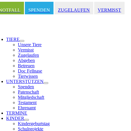
Zum
Inhalt
NOTFALL
SPENDEN
ZUGELAUFEN
VERMISST
springen
oggle
avigation
TIERE
Unsere Tiere
Vermisst
Zugelaufen
Abgeben
Betreuen
Doc Fellnase
Tierwissen
UNTERSTÜTZEN
Spenden
Patenschaft
Mitgliedschaft
Testament
Ehrenamt
TERMINE
KINDER
Kindergeburtstag
Schulprojekte