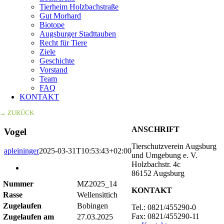
Tierheim Holzbachstraße
Gut Morhard
Biotope
Augsburger Stadttauben
Recht für Tiere
Ziele
Geschichte
Vorstand
Team
FAQ
KONTAKT
→ ZURÜCK
ANSCHRIFT
Vogel
Tierschutzverein Augsburg
apleininger
2025-03-31T10:53:43+02:00
und Umgebung e. V.
Holzbachstr. 4c
Zeige
86152 Augsburg
grösseres
Nummer
MZ2025_14
Bild
KONTAKT
Rasse
Wellensittich
Zugelaufen
Bobingen
Tel.: 0821/455290-0
Fax: 0821/455290-11
Zugelaufen am
27.03.2025