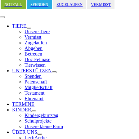
Zum
NOTFALL
SPENDEN
ZUGELAUFEN
VERMISST
Inhalt
springen
Toggle
Navigation
TIERE
Unsere Tiere
Vermisst
Zugelaufen
Abgeben
Betreuen
Doc Fellnase
Tierwissen
UNTERSTÜTZEN
Spenden
Patenschaft
Mitgliedschaft
Testament
Ehrenamt
TERMINE
KINDER
Kindergeburtstag
Schulprojekte
Unsere kleine Farm
ÜBER UNS
LechArche