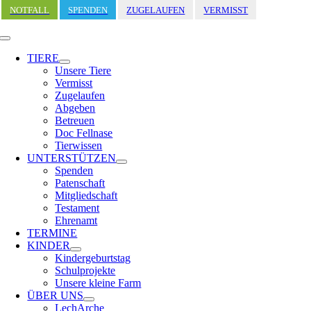
Zum
NOTFALL
SPENDEN
ZUGELAUFEN
VERMISST
Inhalt
springen
Toggle
Navigation
TIERE
Unsere Tiere
Vermisst
Zugelaufen
Abgeben
Betreuen
Doc Fellnase
Tierwissen
UNTERSTÜTZEN
Spenden
Patenschaft
Mitgliedschaft
Testament
Ehrenamt
TERMINE
KINDER
Kindergeburtstag
Schulprojekte
Unsere kleine Farm
ÜBER UNS
LechArche