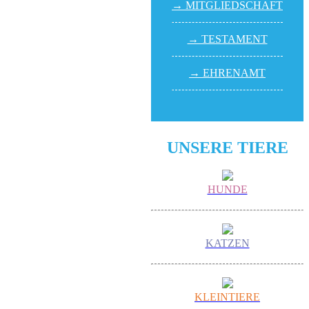
→ MITGLIED­SCHAFT
→ TESTA­MENT
→ EHREN­AMT
UNSERE TIERE
HUNDE
KATZEN
KLEINTIERE