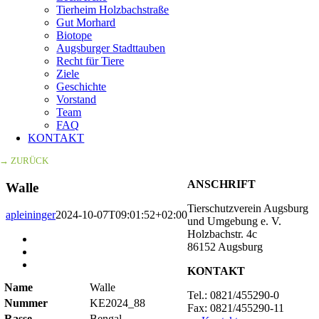
Tierheim Holzbachstraße
Gut Morhard
Biotope
Augsburger Stadttauben
Recht für Tiere
Ziele
Geschichte
Vorstand
Team
FAQ
KONTAKT
→ ZURÜCK
ANSCHRIFT
Walle
Tierschutzverein Augsburg
apleininger
2024-10-07T09:01:52+02:00
und Umgebung e. V.
Holzbachstr. 4c
Zeige
86152 Augsburg
grösseres
Bild
KONTAKT
Name
Walle
Tel.: 0821/455290-0
Nummer
KE2024_88
Fax: 0821/455290-11
Rasse
Bengal