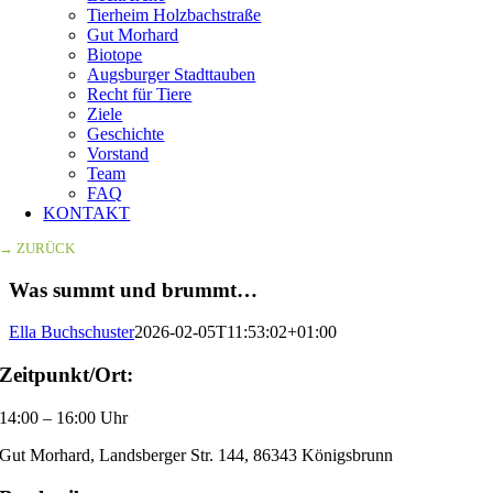
Tierheim Holzbachstraße
Gut Morhard
Biotope
Augsburger Stadttauben
Recht für Tiere
Ziele
Geschichte
Vorstand
Team
FAQ
KONTAKT
→ ZURÜCK
Was summt und brummt…
Ella Buchschuster
2026-02-05T11:53:02+01:00
Zeitpunkt/Ort:
14:00 – 16:00 Uhr
Gut Morhard, Landsberger Str. 144, 86343 Königsbrunn