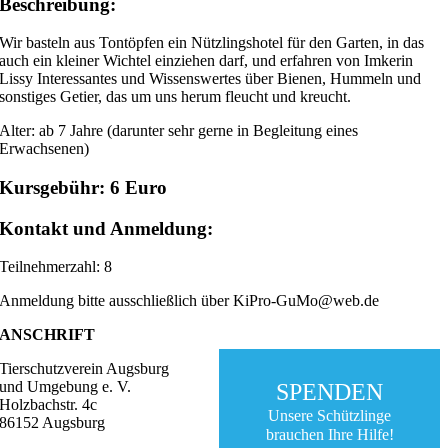
Beschreibung:
Wir basteln aus Tontöpfen ein Nützlingshotel für den Garten, in das
auch ein kleiner Wichtel einziehen darf, und erfahren von Imkerin
Lissy Interessantes und Wissenswertes über Bienen, Hummeln und
sonstiges Getier, das um uns herum fleucht und kreucht.
Alter: ab 7 Jahre (darunter sehr gerne in Begleitung eines
Erwachsenen)
Kursgebühr: 6 Euro
Kontakt und Anmeldung:
Teilnehmerzahl: 8
Anmeldung bitte ausschließlich über KiPro-GuMo@web.de
ANSCHRIFT
Tierschutzverein Augsburg
und Umgebung e. V.
SPENDEN
Holzbachstr. 4c
Unsere Schützlinge
86152 Augsburg
brauchen Ihre Hilfe!