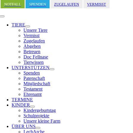
Zum
NOTFALL
SPENDEN
ZUGELAUFEN
VERMISST
Inhalt
springen
Toggle
Navigation
TIERE
Unsere Tiere
Vermisst
Zugelaufen
Abgeben
Betreuen
Doc Fellnase
Tierwissen
UNTERSTÜTZEN
Spenden
Patenschaft
Mitgliedschaft
Testament
Ehrenamt
TERMINE
KINDER
Kindergeburtstag
Schulprojekte
Unsere kleine Farm
ÜBER UNS
LechArche