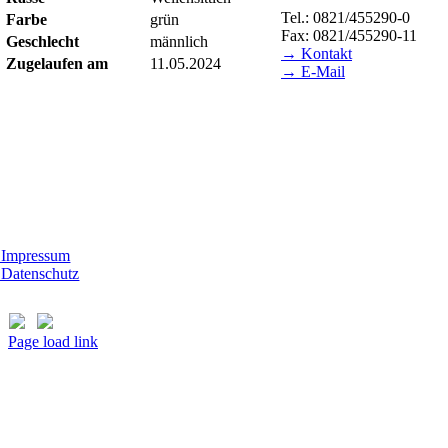
Tel.: 0821/455290-0
Farbe
grün
Fax: 0821/455290-11
Geschlecht
männlich
→ Kontakt
Zugelaufen am
11.05.2024
→ E-Mail
ESUCHSZEITEN
erheim Lecharche
mstag und Sonntag, 14.00 - 16.00 Uhr
ßer feiertags)
t Morhard
ttwoch - Sonntag, 14.00 - 18.00 Uhr
Impressum
Datenschutz
Page load link
Nach
oben