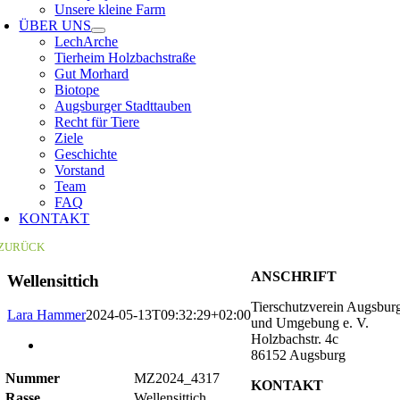
Unsere kleine Farm
ÜBER UNS
LechArche
Tierheim Holzbachstraße
Gut Morhard
Biotope
Augsburger Stadttauben
Recht für Tiere
Ziele
Geschichte
Vorstand
Team
FAQ
KONTAKT
ZURÜCK
ANSCHRIFT
Wellensittich
Tierschutzverein Augsbur
Lara Hammer
2024-05-13T09:32:29+02:00
und Umgebung e. V.
Holzbachstr. 4c
Zeige
86152 Augsburg
grösseres
Bild
Nummer
MZ2024_4317
KONTAKT
Rasse
Wellensittich