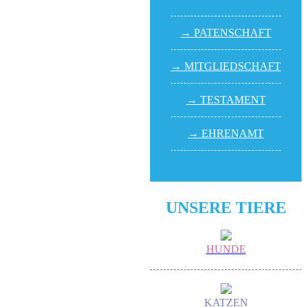
→ PATEN­SCHAFT
→ MITGLIED­SCHAFT
→ TESTA­MENT
→ EHREN­AMT
UNSERE TIERE
HUNDE
KATZEN