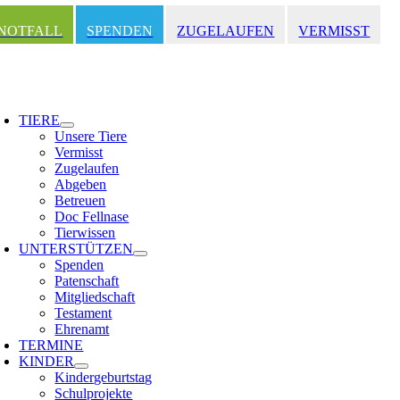
Zum
Inhalt
NOTFALL
SPENDEN
ZUGELAUFEN
VERMISST
springen
oggle
avigation
TIERE
Unsere Tiere
Vermisst
Zugelaufen
Abgeben
Betreuen
Doc Fellnase
Tierwissen
UNTERSTÜTZEN
Spenden
Patenschaft
Mitgliedschaft
Testament
Ehrenamt
TERMINE
KINDER
Kindergeburtstag
Schulprojekte