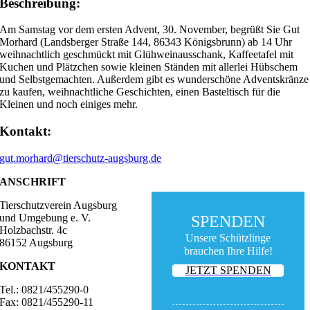
Beschreibung:
Am Samstag vor dem ersten Advent, 30. November, begrüßt Sie Gut
Morhard (Landsberger Straße 144, 86343 Königsbrunn) ab 14 Uhr
weihnachtlich geschmückt mit Glühweinausschank, Kaffeetafel mit
Kuchen und Plätzchen sowie kleinen Ständen mit allerlei Hübschem
und Selbstgemachten. Außerdem gibt es wunderschöne Adventskränze
zu kaufen, weihnachtliche Geschichten, einen Basteltisch für die
Kleinen und noch einiges mehr.
Kontakt:
gut.morhard@tierschutz-augsburg.de
ANSCHRIFT
Tierschutzverein Augsburg
und Umgebung e. V.
SPENDEN
Holzbachstr. 4c
Unsere Schützlinge
86152 Augsburg
brauchen Ihre Hilfe!
KONTAKT
JETZT SPENDEN
Tel.: 0821/455290-0
Fax: 0821/455290-11