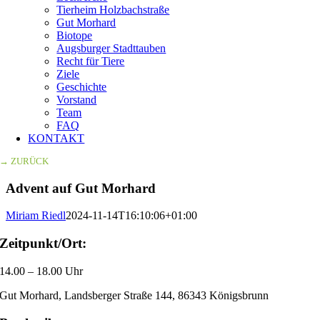
Tierheim Holzbachstraße
Gut Morhard
Biotope
Augsburger Stadttauben
Recht für Tiere
Ziele
Geschichte
Vorstand
Team
FAQ
KONTAKT
→ ZURÜCK
Advent auf Gut Morhard
Miriam Riedl
2024-11-14T16:10:06+01:00
Zeitpunkt/Ort:
14.00 – 18.00 Uhr
Gut Morhard, Landsberger Straße 144, 86343 Königsbrunn