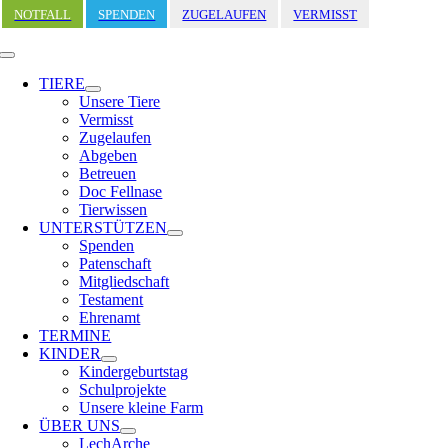
Zum
NOTFALL
SPENDEN
ZUGELAUFEN
VERMISST
Inhalt
springen
Toggle
Navigation
TIERE
Unsere Tiere
Vermisst
Zugelaufen
Abgeben
Betreuen
Doc Fellnase
Tierwissen
UNTERSTÜTZEN
Spenden
Patenschaft
Mitgliedschaft
Testament
Ehrenamt
TERMINE
KINDER
Kindergeburtstag
Schulprojekte
Unsere kleine Farm
ÜBER UNS
LechArche