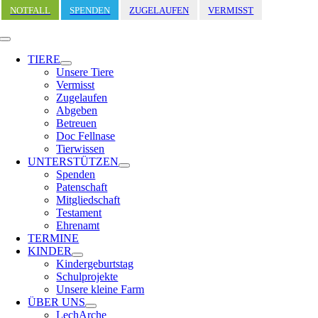
Zum
NOTFALL
SPENDEN
ZUGELAUFEN
VERMISST
Inhalt
springen
Toggle
Navigation
TIERE
Unsere Tiere
Vermisst
Zugelaufen
Abgeben
Betreuen
Doc Fellnase
Tierwissen
UNTERSTÜTZEN
Spenden
Patenschaft
Mitgliedschaft
Testament
Ehrenamt
TERMINE
KINDER
Kindergeburtstag
Schulprojekte
Unsere kleine Farm
ÜBER UNS
LechArche