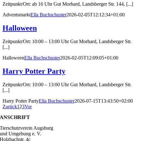
Zeitpunkt/Ort: ab 16 Uhr Gut Morhard, Landsberger Str. 144, [...]
Adventsmarkt
Ella Buchschuster
2026-02-05T12:12:34+01:00
Halloween
Zeitpunkt/Ort: 10:00 – 13:00 Uhr Gut Morhard, Landsberger Str.
[...]
Halloween
Ella Buchschuster
2026-02-05T12:09:05+01:00
Harry Potter Party
Zeitpunkt/Ort: 10:00 – 13:00 Uhr Gut Morhard, Landsberger Str.
[...]
Harry Potter Party
Ella Buchschuster
2026-07-15T13:43:50+02:00
Zurück
1
2
3
Vor
ANSCHRIFT
Tierschutzverein Augsburg
und Umgebung e. V.
Holzbachstr. 4c