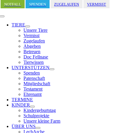
Zum
NOTFALL
SPENDEN
ZUGELAUFEN
VERMISST
Inhalt
springen
Toggle
Navigation
TIERE
Unsere Tiere
Vermisst
Zugelaufen
Abgeben
Betreuen
Doc Fellnase
Tierwissen
UNTERSTÜTZEN
Spenden
Patenschaft
Mitgliedschaft
Testament
Ehrenamt
TERMINE
KINDER
Kindergeburtstag
Schulprojekte
Unsere kleine Farm
ÜBER UNS
LechArche