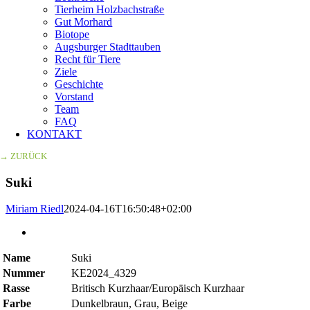
Tierheim Holzbachstraße
Gut Morhard
Biotope
Augsburger Stadttauben
Recht für Tiere
Ziele
Geschichte
Vorstand
Team
FAQ
KONTAKT
→ ZURÜCK
Suki
Miriam Riedl
2024-04-16T16:50:48+02:00
Zeige
grösseres
Bild
Name
Suki
Nummer
KE2024_4329
Rasse
Britisch Kurzhaar/Europäisch Kurzhaar
Farbe
Dunkelbraun, Grau, Beige