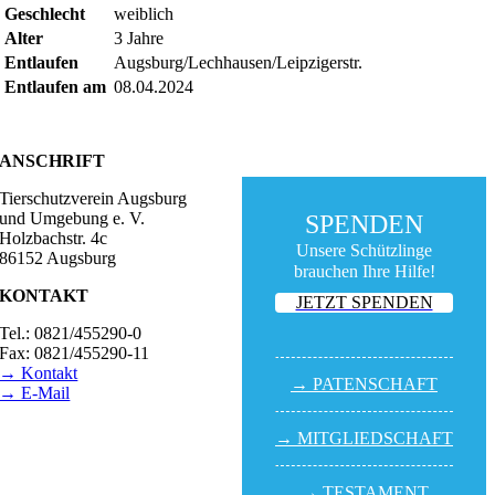
Geschlecht
weiblich
Alter
3 Jahre
Entlaufen
Augsburg/Lechhausen/Leipzigerstr.
Entlaufen am
08.04.2024
ANSCHRIFT
Tierschutzverein Augsburg
und Umgebung e. V.
SPENDEN
Holzbachstr. 4c
Unsere Schützlinge
86152 Augsburg
brauchen Ihre Hilfe!
KONTAKT
JETZT SPENDEN
Tel.: 0821/455290-0
Fax: 0821/455290-11
→ Kontakt
→ PATEN­SCHAFT
→ E-Mail
BESUCHSZEITEN
→ MITGLIED­SCHAFT
Tierheim Lecharche
Samstag und Sonntag,
→ TESTA­MENT