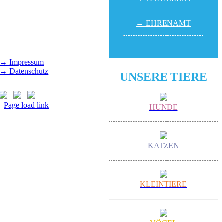
14.00 - 16.00 Uhr
(außer feiertags)
→ EHREN­AMT
Gut Morhard
Mittwoch - Sonntag,
14.00 - 18.00 Uhr
→ Impressum
→ Datenschutz
UNSERE TIERE
Page load link
HUNDE
Nach
oben
KATZEN
KLEINTIERE