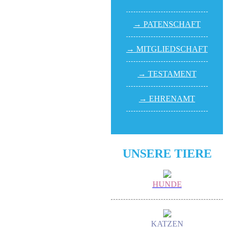
→ PATEN­SCHAFT
→ MITGLIED­SCHAFT
→ TESTA­MENT
→ EHREN­AMT
UNSERE TIERE
HUNDE
KATZEN