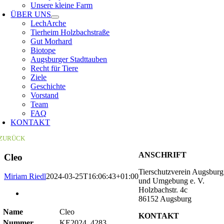
Unsere kleine Farm
ÜBER UNS
LechArche
Tierheim Holzbachstraße
Gut Morhard
Biotope
Augsburger Stadttauben
Recht für Tiere
Ziele
Geschichte
Vorstand
Team
FAQ
KONTAKT
ZURÜCK
ANSCHRIFT
Cleo
Tierschutzverein Augsburg
Miriam Riedl
2024-03-25T16:06:43+01:00
und Umgebung e. V.
Holzbachstr. 4c
Zeige
86152 Augsburg
grösseres
Bild
Name
Cleo
KONTAKT
Nummer
KE2024_4283