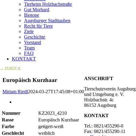
Tierheim Holzbachstraße
Gut Morhard
Biotope
Augsburger Stadttauben
Recht für Tiere
Ziele
Geschichte
Vorstand
Team
FAQ
KONTAKT
→ ZURÜCK
ANSCHRIFT
Europäisch Kurzhaar
Tierschutzverein Augsburg
Miriam Riedl
2024-03-27T17:45:08+01:00
und Umgebung e. V.
Holzbachstr. 4c
Zeige
86152 Augsburg
grösseres
Bild
Nummer
KZ2023_4210
KONTAKT
Rasse
Europäisch Kurzhaar
Tel.: 0821/455290-0
Farbe
getigert-weiß
Fax: 0821/455290-11
Geschlecht
weiblich