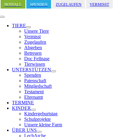
Zum
NOTFALL
SPENDEN
ZUGELAUFEN
VERMISST
Inhalt
springen
Toggle
Navigation
TIERE
Unsere Tiere
Vermisst
Zugelaufen
Abgeben
Betreuen
Doc Fellnase
Tierwissen
UNTERSTÜTZEN
Spenden
Patenschaft
Mitgliedschaft
Testament
Ehrenamt
TERMINE
KINDER
Kindergeburtstag
Schulprojekte
Unsere kleine Farm
ÜBER UNS
LechArche