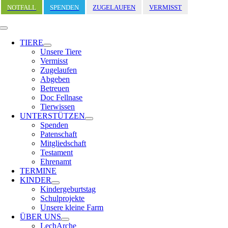
Zum
NOTFALL
SPENDEN
ZUGELAUFEN
VERMISST
Inhalt
springen
Toggle
Navigation
TIERE
Unsere Tiere
Vermisst
Zugelaufen
Abgeben
Betreuen
Doc Fellnase
Tierwissen
UNTERSTÜTZEN
Spenden
Patenschaft
Mitgliedschaft
Testament
Ehrenamt
TERMINE
KINDER
Kindergeburtstag
Schulprojekte
Unsere kleine Farm
ÜBER UNS
LechArche