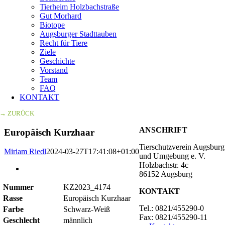
Tierheim Holzbachstraße
Gut Morhard
Biotope
Augsburger Stadttauben
Recht für Tiere
Ziele
Geschichte
Vorstand
Team
FAQ
KONTAKT
→ ZURÜCK
ANSCHRIFT
Europäisch Kurzhaar
Tierschutzverein Augsburg
Miriam Riedl
2024-03-27T17:41:08+01:00
und Umgebung e. V.
Holzbachstr. 4c
Zeige
86152 Augsburg
grösseres
Bild
Nummer
KZ2023_4174
KONTAKT
Rasse
Europäisch Kurzhaar
Tel.: 0821/455290-0
Farbe
Schwarz-Weiß
Fax: 0821/455290-11
Geschlecht
männlich