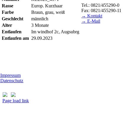
Tel.: 0821/455290-0
Rasse
Europ. Kurzhaar
Fax: 0821/455290-11
Farbe
Braun, grau, weiß
→ Kontakt
Geschlecht
männlich
→ E-Mail
Alter
3 Monate
BESUCHSZEITEN
Entlaufen
Im windhof 2c, Augsubrg
Entlaufen am
29.09.2023
Tierheim Lecharche
Samstag und Sonntag, 14.0
ßer feiertags)
t Morhard
ttwoch - Sonntag, 14.00 - 18.00 Uhr
Impressum
Datenschutz
Page load link
Nach
oben