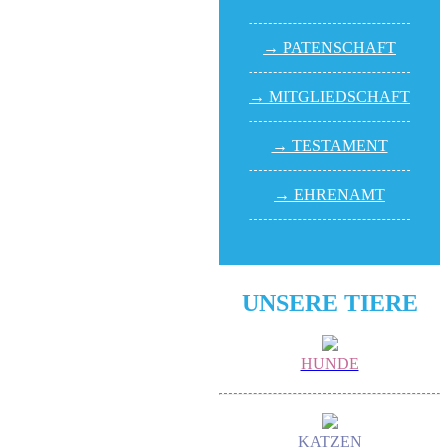
→ PATEN­SCHAFT
→ MITGLIED­SCHAFT
→ TESTA­MENT
→ EHREN­AMT
UNSERE TIERE
HUNDE
KATZEN