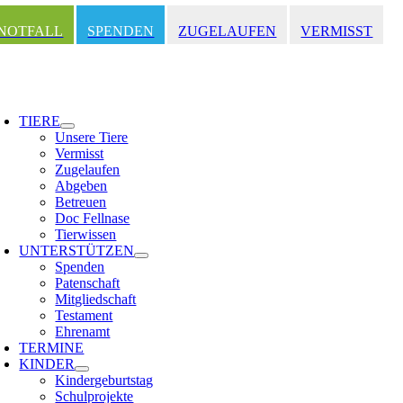
Zum
Inhalt
NOTFALL
SPENDEN
ZUGELAUFEN
VERMISST
springen
oggle
avigation
TIERE
Unsere Tiere
Vermisst
Zugelaufen
Abgeben
Betreuen
Doc Fellnase
Tierwissen
UNTERSTÜTZEN
Spenden
Patenschaft
Mitgliedschaft
Testament
Ehrenamt
TERMINE
KINDER
Kindergeburtstag
Schulprojekte