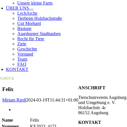
Unsere kleine Farm
ÜBER UNS
LechArche
Tierheim Holzbachstraße
Gut Morhard
Biotope
Augsburger Stadttauben
Recht für Tiere
Ziele
Geschichte
Vorstand
Team
FAQ
KONTAKT
ZURÜCK
ANSCHRIFT
Felix
Tierschutzverein Augsburg
Miriam Riedl
2024-03-19T11:44:31+01:00
und Umgebung e. V.
Holzbachstr. 4c
Zeige
86152 Augsburg
grösseres
Bild
Name
Felix
KONTAKT
Nummer
KE2023_4171