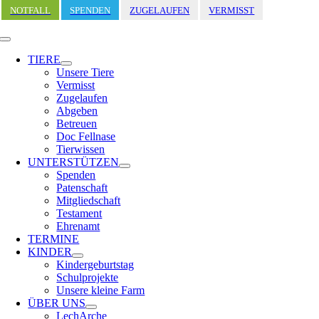
Zum
NOTFALL
SPENDEN
ZUGELAUFEN
VERMISST
Inhalt
springen
Toggle
Navigation
TIERE
Unsere Tiere
Vermisst
Zugelaufen
Abgeben
Betreuen
Doc Fellnase
Tierwissen
UNTERSTÜTZEN
Spenden
Patenschaft
Mitgliedschaft
Testament
Ehrenamt
TERMINE
KINDER
Kindergeburtstag
Schulprojekte
Unsere kleine Farm
ÜBER UNS
LechArche