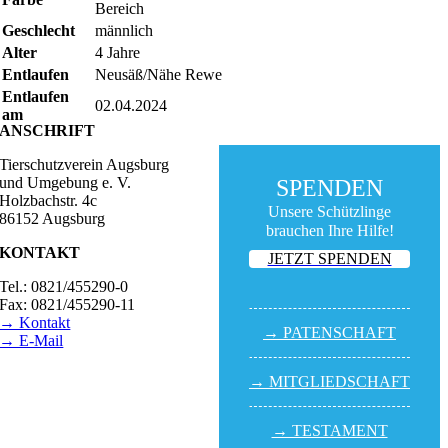
Bereich
Geschlecht
männlich
Alter
4 Jahre
Entlaufen
Neusäß/Nähe Rewe
Entlaufen
02.04.2024
am
ANSCHRIFT
Tierschutzverein Augsburg
und Umgebung e. V.
SPENDEN
Holzbachstr. 4c
Unsere Schützlinge
86152 Augsburg
brauchen Ihre Hilfe!
KONTAKT
JETZT SPENDEN
Tel.: 0821/455290-0
Fax: 0821/455290-11
→ Kontakt
→ PATEN­SCHAFT
→ E-Mail
BESUCHSZEITEN
→ MITGLIED­SCHAFT
Tierheim Lecharche
Samstag und Sonntag,
→ TESTA­MENT
14.00 - 16.00 Uhr