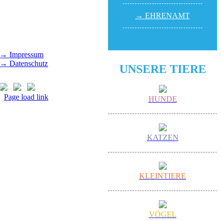
(außer feiertags)
→ EHREN­AMT
Gut Morhard
Mittwoch - Sonntag,
14.00 - 18.00 Uhr
→ Impressum
→ Datenschutz
UNSERE TIERE
Page load link
HUNDE
Nach
oben
KATZEN
KLEINTIERE
VÖGEL