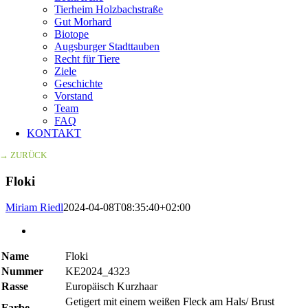
Tierheim Holzbachstraße
Gut Morhard
Biotope
Augsburger Stadttauben
Recht für Tiere
Ziele
Geschichte
Vorstand
Team
FAQ
KONTAKT
→ ZURÜCK
Floki
Miriam Riedl
2024-04-08T08:35:40+02:00
Zeige
grösseres
Bild
Name
Floki
Nummer
KE2024_4323
Rasse
Europäisch Kurzhaar
Getigert mit einem weißen Fleck am Hals/ Brust
Farbe