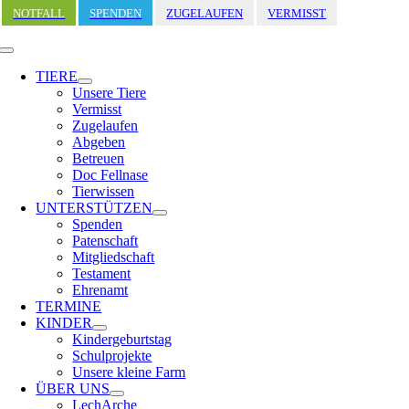
Zum
NOTFALL
SPENDEN
ZUGELAUFEN
VERMISST
Inhalt
springen
Toggle
Navigation
TIERE
Unsere Tiere
Vermisst
Zugelaufen
Abgeben
Betreuen
Doc Fellnase
Tierwissen
UNTERSTÜTZEN
Spenden
Patenschaft
Mitgliedschaft
Testament
Ehrenamt
TERMINE
KINDER
Kindergeburtstag
Schulprojekte
Unsere kleine Farm
ÜBER UNS
LechArche