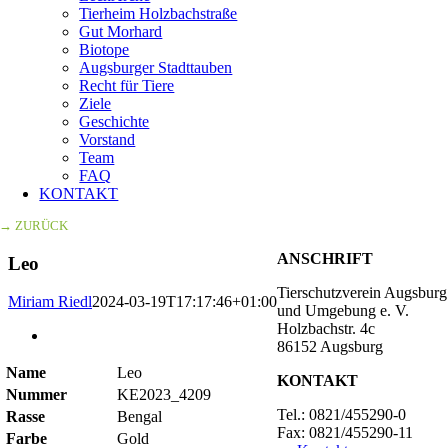
Tierheim Holzbachstraße
Gut Morhard
Biotope
Augsburger Stadttauben
Recht für Tiere
Ziele
Geschichte
Vorstand
Team
FAQ
KONTAKT
→ ZURÜCK
ANSCHRIFT
Leo
Tierschutzverein Augsburg
Miriam Riedl
2024-03-19T17:17:46+01:00
und Umgebung e. V.
Holzbachstr. 4c
Zeige
86152 Augsburg
grösseres
Bild
Name
Leo
KONTAKT
Nummer
KE2023_4209
Tel.: 0821/455290-0
Rasse
Bengal
Fax: 0821/455290-11
Farbe
Gold