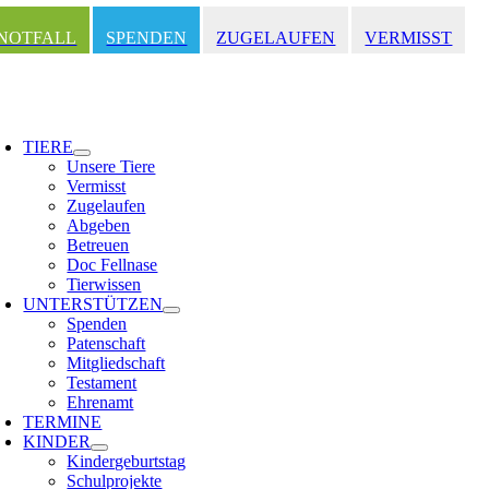
Zum
Inhalt
NOTFALL
SPENDEN
ZUGELAUFEN
VERMISST
springen
oggle
avigation
TIERE
Unsere Tiere
Vermisst
Zugelaufen
Abgeben
Betreuen
Doc Fellnase
Tierwissen
UNTERSTÜTZEN
Spenden
Patenschaft
Mitgliedschaft
Testament
Ehrenamt
TERMINE
KINDER
Kindergeburtstag
Schulprojekte