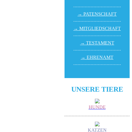
→ PATEN­SCHAFT
→ MITGLIED­SCHAFT
→ TESTA­MENT
→ EHREN­AMT
UNSERE TIERE
HUNDE
KATZEN