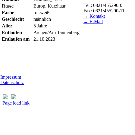
Tel.: 0821/455290-0
Rasse
Europ. Kurzhaar
Fax: 0821/455290-11
Farbe
rot-weiß
→ Kontakt
Geschlecht
männlich
→ E-Mail
Alter
5 Jahre
BESUCHSZEITEN
Entlaufen
Aichen/Am Tannenberg
Entlaufen am
21.10.2023
Tierheim Lecharche
mstag und Sonntag, 14.00 - 16.00 Uhr
ßer feiertags)
t Morhard
ttwoch - Sonntag, 14.00 - 18.00 Uhr
Impressum
Datenschutz
Page load link
Nach
oben