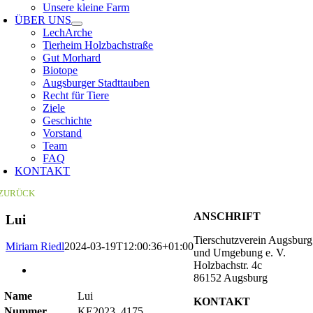
Unsere kleine Farm
ÜBER UNS
LechArche
Tierheim Holzbachstraße
Gut Morhard
Biotope
Augsburger Stadttauben
Recht für Tiere
Ziele
Geschichte
Vorstand
Team
FAQ
KONTAKT
ZURÜCK
ANSCHRIFT
Lui
Tierschutzverein Augsburg
Miriam Riedl
2024-03-19T12:00:36+01:00
und Umgebung e. V.
Holzbachstr. 4c
Zeige
86152 Augsburg
grösseres
Bild
Name
Lui
KONTAKT
Nummer
KE2023_4175