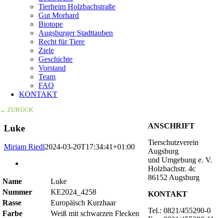
Tierheim Holzbachstraße
Gut Morhard
Biotope
Augsburger Stadttauben
Recht für Tiere
Ziele
Geschichte
Vorstand
Team
FAQ
KONTAKT
→ ZURÜCK
ANSCHRIFT
Luke
Tierschutzverein
Miriam Riedl
2024-03-20T17:34:41+01:00
Augsburg
und Umgebung e. V.
Zeige
Holzbachstr. 4c
grösseres
86152 Augsburg
Bild
Name
Luke
Nummer
KE2024_4258
KONTAKT
Rasse
Europäisch Kurzhaar
Tel.: 0821/455290-0
Farbe
Weiß mit schwarzen Flecken