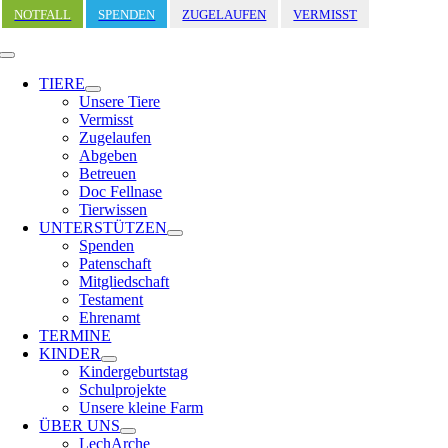
Zum
NOTFALL
SPENDEN
ZUGELAUFEN
VERMISST
Inhalt
springen
Toggle
Navigation
TIERE
Unsere Tiere
Vermisst
Zugelaufen
Abgeben
Betreuen
Doc Fellnase
Tierwissen
UNTERSTÜTZEN
Spenden
Patenschaft
Mitgliedschaft
Testament
Ehrenamt
TERMINE
KINDER
Kindergeburtstag
Schulprojekte
Unsere kleine Farm
ÜBER UNS
LechArche