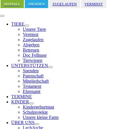
Zum
NOTFALL
SPENDEN
ZUGELAUFEN
VERMISST
Inhalt
springen
Toggle
Navigation
TIERE
Unsere Tiere
Vermisst
Zugelaufen
Abgeben
Betreuen
Doc Fellnase
Tierwissen
UNTERSTÜTZEN
Spenden
Patenschaft
Mitgliedschaft
Testament
Ehrenamt
TERMINE
KINDER
Kindergeburtstag
Schulprojekte
Unsere kleine Farm
ÜBER UNS
LechArche