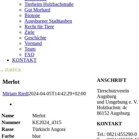
Tierheim Holzbachstraße
Gut Morhard
Biotope
Augsburger Stadttauben
Recht für Tiere
Ziele
Geschichte
Vorstand
Team
FAQ
KONTAKT
→ ZURÜCK
ANSCHRIFT
Merlot
Tierschutzverein
Miriam Riedl
2024-04-05T14:42:29+02:00
Augsburg
und Umgebung e. V.
Zeige
Holzbachstr. 4c
grösseres
86152 Augsburg
Bild
Name
Merlot
Nummer
KE2024_4315
KONTAKT
Rasse
Türkisch Angora
Tel.: 0821/455290-0
Farbe
blue