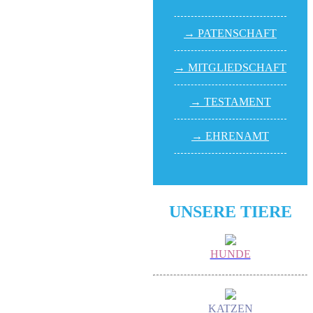
→ PATEN­SCHAFT
→ MITGLIED­SCHAFT
→ TESTA­MENT
→ EHREN­AMT
UNSERE TIERE
HUNDE
KATZEN