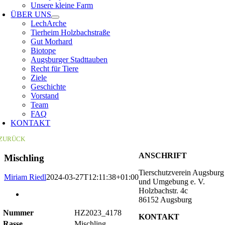
Unsere kleine Farm
ÜBER UNS
LechArche
Tierheim Holzbachstraße
Gut Morhard
Biotope
Augsburger Stadttauben
Recht für Tiere
Ziele
Geschichte
Vorstand
Team
FAQ
KONTAKT
ZURÜCK
ANSCHRIFT
Mischling
Tierschutzverein Augsburg
Miriam Riedl
2024-03-27T12:11:38+01:00
und Umgebung e. V.
Holzbachstr. 4c
Zeige
86152 Augsburg
grösseres
Bild
Nummer
HZ2023_4178
KONTAKT
Rasse
Mischling