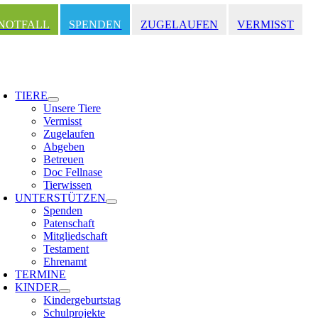
Zum
Inhalt
NOTFALL
SPENDEN
ZUGELAUFEN
VERMISST
springen
oggle
avigation
TIERE
Unsere Tiere
Vermisst
Zugelaufen
Abgeben
Betreuen
Doc Fellnase
Tierwissen
UNTERSTÜTZEN
Spenden
Patenschaft
Mitgliedschaft
Testament
Ehrenamt
TERMINE
KINDER
Kindergeburtstag
Schulprojekte