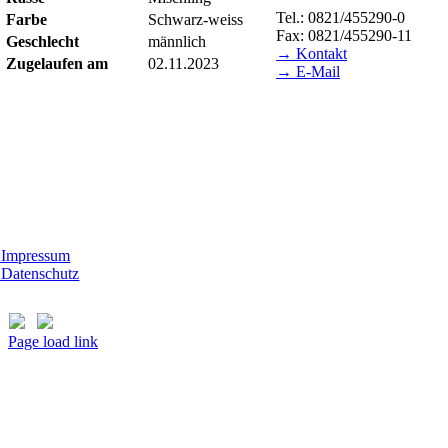
Tel.: 0821/455290-0
Farbe
Schwarz-weiss
Fax: 0821/455290-11
Geschlecht
männlich
→ Kontakt
Zugelaufen am
02.11.2023
→ E-Mail
ESUCHSZEITEN
erheim Lecharche
mstag und Sonntag, 14.00 - 16.00 Uhr
ßer feiertags)
t Morhard
ttwoch - Sonntag, 14.00 - 18.00 Uhr
Impressum
Datenschutz
Page load link
Nach
oben