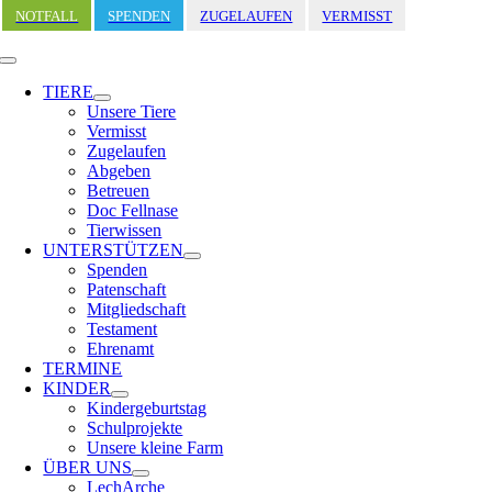
Zum
NOTFALL
SPENDEN
ZUGELAUFEN
VERMISST
Inhalt
springen
Toggle
Navigation
TIERE
Unsere Tiere
Vermisst
Zugelaufen
Abgeben
Betreuen
Doc Fellnase
Tierwissen
UNTERSTÜTZEN
Spenden
Patenschaft
Mitgliedschaft
Testament
Ehrenamt
TERMINE
KINDER
Kindergeburtstag
Schulprojekte
Unsere kleine Farm
ÜBER UNS
LechArche