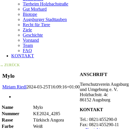
Tierheim Holzbachstraße
Gut Morhard
Biotope
Augsburger Stadttauben
Recht für Tiere
Ziele
Geschichte
Vorstand
Team
FAQ
KONTAKT
→ ZURÜCK
ANSCHRIFT
Mylo
Tierschutzverein Augsburg
Miriam Riedl
2024-03-25T16:09:16+01:00
und Umgebung e. V.
Holzbachstr. 4c
Zeige
86152 Augsburg
grösseres
Bild
Name
Mylo
KONTAKT
Nummer
KE2024_4285
Tel.: 0821/455290-0
Rasse
Türkisch Angora
Fax: 0821/455290-11
Farbe
Weiß