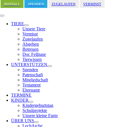
Zum
NOTFALL
SPENDEN
ZUGELAUFEN
VERMISST
Inhalt
springen
Toggle
Navigation
TIERE
Unsere Tiere
Vermisst
Zugelaufen
Abgeben
Betreuen
Doc Fellnase
Tierwissen
UNTERSTÜTZEN
Spenden
Patenschaft
Mitgliedschaft
Testament
Ehrenamt
TERMINE
KINDER
Kindergeburtstag
Schulprojekte
Unsere kleine Farm
ÜBER UNS
LechArche