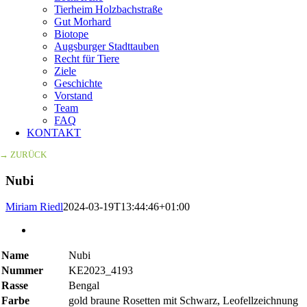
Tierheim Holzbachstraße
Gut Morhard
Biotope
Augsburger Stadttauben
Recht für Tiere
Ziele
Geschichte
Vorstand
Team
FAQ
KONTAKT
→ ZURÜCK
Nubi
Miriam Riedl
2024-03-19T13:44:46+01:00
Zeige
grösseres
Bild
Name
Nubi
Nummer
KE2023_4193
Rasse
Bengal
Farbe
gold braune Rosetten mit Schwarz, Leofellzeichnung