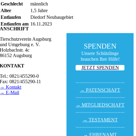
Geschlecht
männlich
Alter
1,5 Jahre
Entlaufen
Diedorf Neubaugebiet
Entlaufen am
16.11.2023
ANSCHRIFT
Tierschutzverein Augsburg
und Umgebung e. V.
SPENDEN
Holzbachstr. 4c
Unsere Schützlinge
86152 Augsburg
brauchen Ihre Hilfe!
KONTAKT
JETZT SPENDEN
Tel.: 0821/455290-0
Fax: 0821/455290-11
→ Kontakt
→ PATEN­SCHAFT
→ E-Mail
BESUCHSZEITEN
→ MITGLIED­SCHAFT
Tierheim Lecharche
Samstag und Sonntag,
→ TESTA­MENT
14.00 - 16.00 Uhr
(außer feiertags)
→ EHREN­AMT