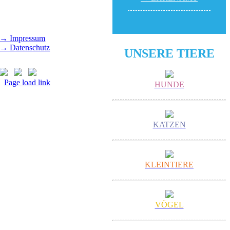
Gut Morhard
Mittwoch - Sonntag,
14.00 - 18.00 Uhr
→ Impressum
→ Datenschutz
UNSERE TIERE
Page load link
HUNDE
Nach
oben
KATZEN
KLEINTIERE
VÖGEL