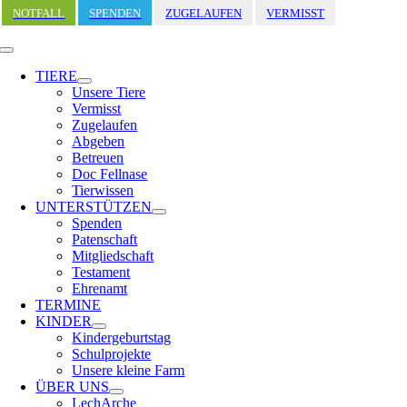
Zum
NOTFALL
SPENDEN
ZUGELAUFEN
VERMISST
Inhalt
springen
Toggle
Navigation
TIERE
Unsere Tiere
Vermisst
Zugelaufen
Abgeben
Betreuen
Doc Fellnase
Tierwissen
UNTERSTÜTZEN
Spenden
Patenschaft
Mitgliedschaft
Testament
Ehrenamt
TERMINE
KINDER
Kindergeburtstag
Schulprojekte
Unsere kleine Farm
ÜBER UNS
LechArche