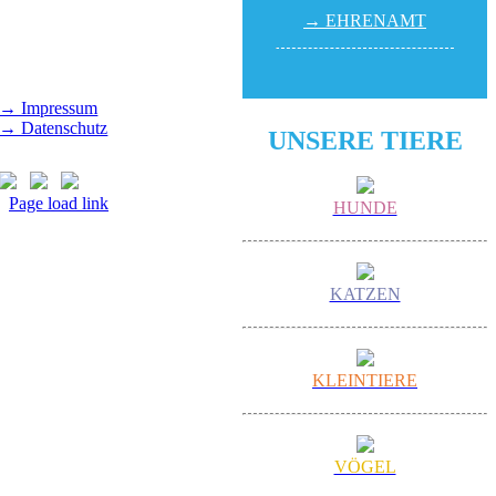
→ EHREN­AMT
Gut Morhard
Mittwoch - Sonntag,
14.00 - 18.00 Uhr
→ Impressum
→ Datenschutz
UNSERE TIERE
Page load link
HUNDE
Nach
oben
KATZEN
KLEINTIERE
VÖGEL