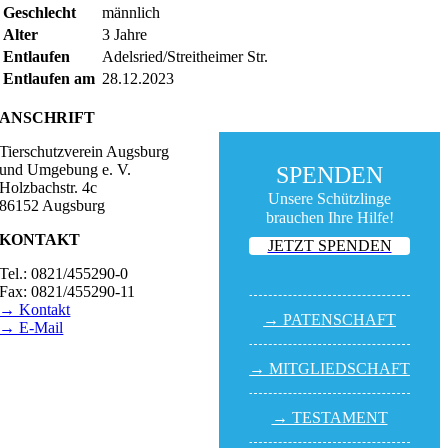
Geschlecht
männlich
Alter
3 Jahre
Entlaufen
Adelsried/Streitheimer Str.
Entlaufen am
28.12.2023
ANSCHRIFT
Tierschutzverein Augsburg
und Umgebung e. V.
SPENDEN
Holzbachstr. 4c
Unsere Schützlinge
86152 Augsburg
brauchen Ihre Hilfe!
KONTAKT
JETZT SPENDEN
Tel.: 0821/455290-0
Fax: 0821/455290-11
→ Kontakt
→ PATEN­SCHAFT
→ E-Mail
BESUCHSZEITEN
→ MITGLIED­SCHAFT
Tierheim Lecharche
Samstag und Sonntag,
→ TESTA­MENT
14.00 - 16.00 Uhr
(außer feiertags)