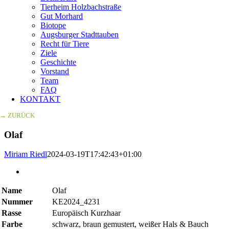
Tierheim Holzbachstraße
Gut Morhard
Biotope
Augsburger Stadttauben
Recht für Tiere
Ziele
Geschichte
Vorstand
Team
FAQ
KONTAKT
→ ZURÜCK
Olaf
Miriam Riedl
2024-03-19T17:42:43+01:00
Zeige
grösseres
Bild
Name
Olaf
Nummer
KE2024_4231
Rasse
Europäisch Kurzhaar
Farbe
schwarz, braun gemustert, weißer Hals & Bauch