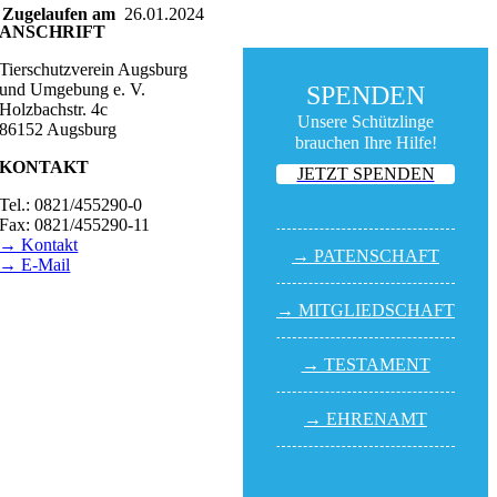
Zugelaufen am
26.01.2024
ANSCHRIFT
Tierschutzverein Augsburg
und Umgebung e. V.
SPENDEN
Holzbachstr. 4c
Unsere Schützlinge
86152 Augsburg
brauchen Ihre Hilfe!
KONTAKT
JETZT SPENDEN
Tel.: 0821/455290-0
Fax: 0821/455290-11
→ Kontakt
→ PATEN­SCHAFT
→ E-Mail
BESUCHSZEITEN
→ MITGLIED­SCHAFT
Tierheim Lecharche
Samstag und Sonntag,
→ TESTA­MENT
14.00 - 16.00 Uhr
(außer feiertags)
→ EHREN­AMT
Gut Morhard
Mittwoch - Sonntag,
14.00 - 18.00 Uhr