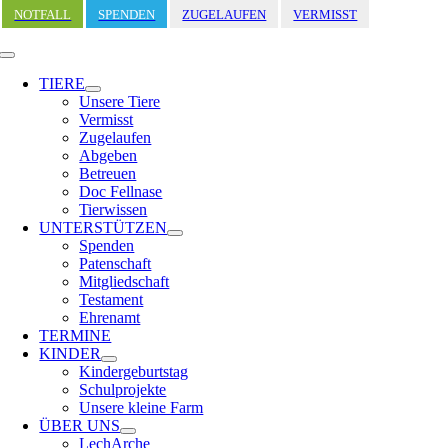
Zum
NOTFALL
SPENDEN
ZUGELAUFEN
VERMISST
Inhalt
springen
Toggle
Navigation
TIERE
Unsere Tiere
Vermisst
Zugelaufen
Abgeben
Betreuen
Doc Fellnase
Tierwissen
UNTERSTÜTZEN
Spenden
Patenschaft
Mitgliedschaft
Testament
Ehrenamt
TERMINE
KINDER
Kindergeburtstag
Schulprojekte
Unsere kleine Farm
ÜBER UNS
LechArche