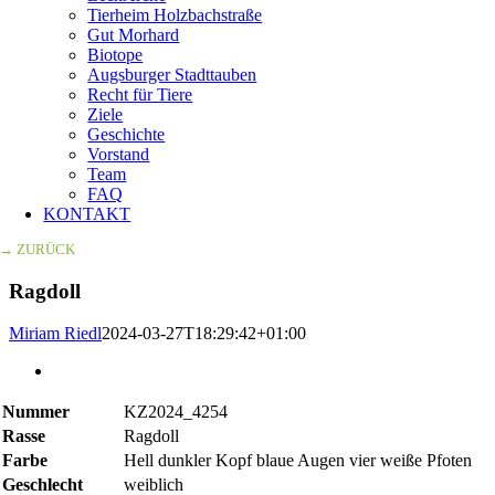
Tierheim Holzbachstraße
Gut Morhard
Biotope
Augsburger Stadttauben
Recht für Tiere
Ziele
Geschichte
Vorstand
Team
FAQ
KONTAKT
→ ZURÜCK
Ragdoll
Miriam Riedl
2024-03-27T18:29:42+01:00
Zeige
grösseres
Bild
Nummer
KZ2024_4254
Rasse
Ragdoll
Farbe
Hell dunkler Kopf blaue Augen vier weiße Pfoten
Geschlecht
weiblich