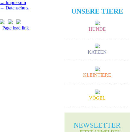
→ Impressum
→ Datenschutz
UNSERE TIERE
Page load link
HUNDE
Nach
oben
KATZEN
KLEINTIERE
VÖGEL
NEWS­LETTER
→ JETZT ANMELDEN