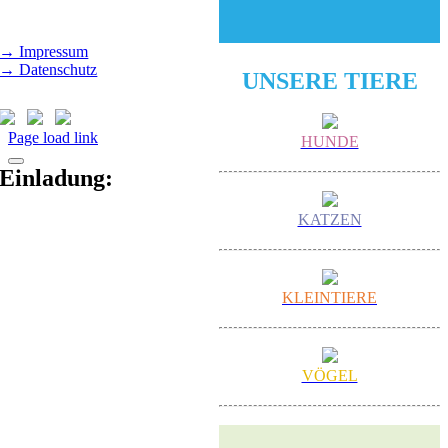
Mittwoch - Sonntag,
14.00 - 18.00 Uhr
→ Impressum
→ Datenschutz
UNSERE TIERE
Page load link
HUNDE
Einladung:
KATZEN
KLEINTIERE
VÖGEL