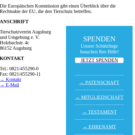
Die Europäischen Kommission gibt einen Überblick über die
Rechtsakte der EU, die den Tierschutz betreffen.
ANSCHRIFT
Tierschutzverein Augsburg
und Umgebung e. V.
SPENDEN
Holzbachstr. 4c
Unsere Schützlinge
86152 Augsburg
brauchen Ihre Hilfe!
KONTAKT
JETZT SPENDEN
Tel.: 0821/455290-0
Fax: 0821/455290-11
→ Kontakt
→ PATEN­SCHAFT
→ E-Mail
BESUCHSZEITEN
→ MITGLIED­SCHAFT
Tierheim Lecharche
Samstag und Sonntag,
→ TESTA­MENT
14.00 - 16.00 Uhr
(außer feiertags)
→ EHREN­AMT
Gut Morhard