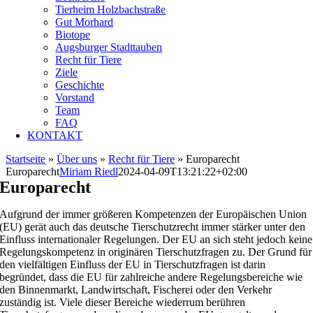
Tierheim Holzbachstraße
Gut Morhard
Biotope
Augsburger Stadttauben
Recht für Tiere
Ziele
Geschichte
Vorstand
Team
FAQ
KONTAKT
Startseite
»
Über uns
»
Recht für Tiere
»
Europarecht
Europarecht
Miriam Riedl
2024-04-09T13:21:22+02:00
Europarecht
Aufgrund der immer größeren Kompetenzen der Europäischen Union
(EU) gerät auch das deutsche Tierschutzrecht immer stärker unter den
Einfluss internationaler Regelungen. Der EU an sich steht jedoch keine
Regelungskompetenz in originären Tierschutzfragen zu. Der Grund für
den vielfältigen Einfluss der EU in Tierschutzfragen ist darin
begründet, dass die EU für zahlreiche andere Regelungsbereiche wie
den Binnenmarkt, Landwirtschaft, Fischerei oder den Verkehr
zuständig ist. Viele dieser Bereiche wiederrum berühren