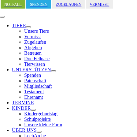
Zum
NOTFALL
SPENDEN
ZUGELAUFEN
VERMISST
Inhalt
springen
Toggle
Navigation
TIERE
Unsere Tiere
Vermisst
Zugelaufen
Abgeben
Betreuen
Doc Fellnase
Tierwissen
UNTERSTÜTZEN
Spenden
Patenschaft
Mitgliedschaft
Testament
Ehrenamt
TERMINE
KINDER
Kindergeburtstag
Schulprojekte
Unsere kleine Farm
ÜBER UNS
LechArche