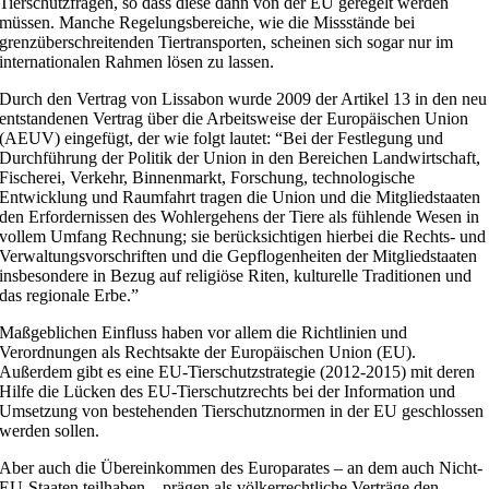
Tierschutzfragen, so dass diese dann von der EU geregelt werden
müssen. Manche Regelungsbereiche, wie die Missstände bei
grenzüberschreitenden Tiertransporten, scheinen sich sogar nur im
internationalen Rahmen lösen zu lassen.
Durch den Vertrag von Lissabon wurde 2009 der Artikel 13 in den neu
entstandenen Vertrag über die Arbeitsweise der Europäischen Union
(AEUV) eingefügt, der wie folgt lautet: “Bei der Festlegung und
Durchführung der Politik der Union in den Bereichen Landwirtschaft,
Fischerei, Verkehr, Binnenmarkt, Forschung, technologische
Entwicklung und Raumfahrt tragen die Union und die Mitgliedstaaten
den Erfordernissen des Wohlergehens der Tiere als fühlende Wesen in
vollem Umfang Rechnung; sie berücksichtigen hierbei die Rechts- und
Verwaltungsvorschriften und die Gepflogenheiten der Mitgliedstaaten
insbesondere in Bezug auf religiöse Riten, kulturelle Traditionen und
das regionale Erbe.”
Maßgeblichen Einfluss haben vor allem die Richtlinien und
Verordnungen als Rechtsakte der Europäischen Union (EU).
Außerdem gibt es eine EU-Tierschutzstrategie (2012-2015) mit deren
Hilfe die Lücken des EU-Tierschutzrechts bei der Information und
Umsetzung von bestehenden Tierschutznormen in der EU geschlossen
werden sollen.
Aber auch die Übereinkommen des Europarates – an dem auch Nicht-
EU-Staaten teilhaben – prägen als völkerrechtliche Verträge den