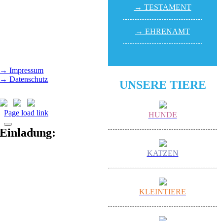
Samstag und Sonntag,
→ TESTA­MENT
14.00 - 16.00 Uhr
(außer feiertags)
→ EHREN­AMT
Gut Morhard
Mittwoch - Sonntag,
14.00 - 18.00 Uhr
→ Impressum
→ Datenschutz
UNSERE TIERE
Page load link
HUNDE
Einladung:
KATZEN
KLEINTIERE