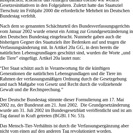
Gesetzesinitiativen in den Folgejahren. Zuletzt hatte das Staatsziel
Tierschutz im Frühjahr 2000 die erforderliche Mehrheit im Deutschen
Bundestag verfehlt.
Nach dem so genannten Schächturteil des Bundesverfassungsgerichts
vom Januar 2002 wurde erneut ein Antrag zur Grundgesetzänderung i
den Deutschen Bundestag eingebracht. Nunmehr gaben auch die
bisherigen Gegner des Staatsziels ihre Bedenken auf und trugen die
Verfassungsänderung mit. In Artikel 20a GG, in dem bereits die
natürlichen Lebensgrundlagen geschützt sind, wurden die Worte „und
die Tiere” eingefügt. Artikel 20a lautet nun:
“Der Staat schützt auch in Verantwortung für die künftigen
Generationen die natürlichen Lebensgrundlagen und die Tiere im
Rahmen der verfassungsmäßigen Ordnung durch die Gesetzgebung
und nach Maßgabe von Gesetz und Recht durch die vollziehende
Gewalt und die Rechtsprechung.”
Der Deutsche Bundestag stimmte dieser Formulierung am 17. Mai
2002 zu, der Bundesrat am 21. Juni 2002. Die Grundgesetzänderung
wurde am 31. Juli 2002 im Bundesgesetzblatt veröffentlicht und ist am
Tag darauf in Kraft getreten (BGBl. I Nr. 53).
Das Mensch-Tier-Verhältnis ist durch die Verfassungsergänzung aber
nicht vom einen auf den anderen Tag revolutioniert worden.