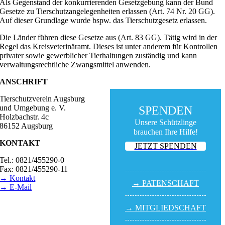
Als Gegenstand der konkurrierenden Gesetzgebung kann der Bund
Gesetze zu Tierschutzangelegenheiten erlassen (Art. 74 Nr. 20 GG).
Auf dieser Grundlage wurde bspw. das Tierschutzgesetz erlassen.
Die Länder führen diese Gesetze aus (Art. 83 GG). Tätig wird in der
Regel das Kreisveterinäramt. Dieses ist unter anderem für Kontrollen
privater sowie gewerblicher Tierhaltungen zuständig und kann
verwaltungsrechtliche Zwangsmittel anwenden.
ANSCHRIFT
Tierschutzverein Augsburg
und Umgebung e. V.
SPENDEN
Holzbachstr. 4c
Unsere Schützlinge
86152 Augsburg
brauchen Ihre Hilfe!
KONTAKT
JETZT SPENDEN
Tel.: 0821/455290-0
Fax: 0821/455290-11
→ Kontakt
→ PATEN­SCHAFT
→ E-Mail
BESUCHSZEITEN
→ MITGLIED­SCHAFT
Tierheim Lecharche