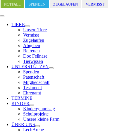
Zum
NOTFALL
SPENDEN
ZUGELAUFEN
VERMISST
Inhalt
springen
Toggle
Navigation
TIERE
Unsere Tiere
Vermisst
Zugelaufen
Abgeben
Betreuen
Doc Fellnase
Tierwissen
UNTERSTÜTZEN
Spenden
Patenschaft
Mitgliedschaft
Testament
Ehrenamt
TERMINE
KINDER
Kindergeburtstag
Schulprojekte
Unsere kleine Farm
ÜBER UNS
LechArche