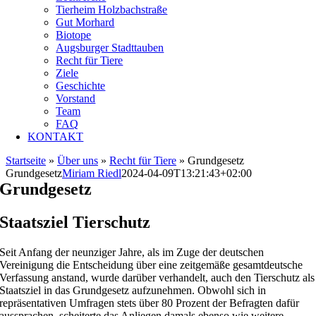
Tierheim Holzbachstraße
Gut Morhard
Biotope
Augsburger Stadttauben
Recht für Tiere
Ziele
Geschichte
Vorstand
Team
FAQ
KONTAKT
Startseite
»
Über uns
»
Recht für Tiere
»
Grundgesetz
Grundgesetz
Miriam Riedl
2024-04-09T13:21:43+02:00
Grundgesetz
Staatsziel Tierschutz
Seit Anfang der neunziger Jahre, als im Zuge der deutschen
Vereinigung die Entscheidung über eine zeitgemäße gesamtdeutsche
Verfassung anstand, wurde darüber verhandelt, auch den Tierschutz als
Staatsziel in das Grundgesetz aufzunehmen. Obwohl sich in
repräsentativen Umfragen stets über 80 Prozent der Befragten dafür
aussprachen, scheiterte das Anliegen damals ebenso wie weitere