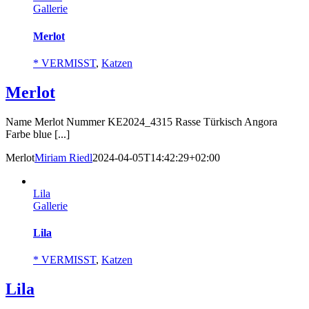
Gallerie
Merlot
* VERMISST
,
Katzen
Merlot
Name Merlot Nummer KE2024_4315 Rasse Türkisch Angora
Farbe blue [...]
Merlot
Miriam Riedl
2024-04-05T14:42:29+02:00
Lila
Gallerie
Lila
* VERMISST
,
Katzen
Lila