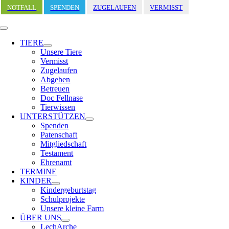
Zum
NOTFALL
SPENDEN
ZUGELAUFEN
VERMISST
Inhalt
springen
Toggle
Navigation
TIERE
Unsere Tiere
Vermisst
Zugelaufen
Abgeben
Betreuen
Doc Fellnase
Tierwissen
UNTERSTÜTZEN
Spenden
Patenschaft
Mitgliedschaft
Testament
Ehrenamt
TERMINE
KINDER
Kindergeburtstag
Schulprojekte
Unsere kleine Farm
ÜBER UNS
LechArche