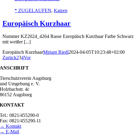
* ZUGELAUFEN
,
Katzen
Europäisch Kurzhaar
Nummer KZ2024_4264 Rasse Europäisch Kurzhaar Farbe Schwarz
mit weißer [...]
Europäisch Kurzhaar
Miriam Riedl
2024-04-05T10:23:48+02:00
Zurück
2
3
4
Vor
ANSCHRIFT
Tierschutzverein Augsburg
und Umgebung e. V.
Holzbachstr. 4c
86152 Augsburg
KONTAKT
Tel.: 0821/455290-0
Fax: 0821/455290-11
→ Kontakt
→ E-Mail